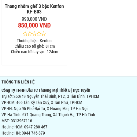
Thang nhôm ghế 3 bậc Kenfon
KF-B03
990,000 VNĐ
850,000 VNĐ
Thương hiệu:
Kenfon
Chiều cao tới ghế:
81cm
Chiều cao tới tay vịn:
124cm
THÔNG TIN LIÊN HỆ
Công Ty TNHH Đầu Tư Thương Mại Thiết Bị Trực Tuyến
Trụ sở: 260/49 Nguyễn Thái Bình, P12, Q Tân Bình, TPHCM
VPHCM: 466 Tân Kỳ Tân Quý, Q Tân Phú, TPHCM
VPHN: Ngõ 96 Phố Đại Từ, Q Hoàng Mai, TP Hà Nội
VP Hà Tĩnh: 671 Quang Trung, Xã Thạch Hạ, TP Hà Tĩnh
MST: 0313967116
Hotline HCM: 0947 280 467
Hotline HN: 0944 746 879