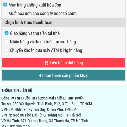
Mua hàng không xuất hóa đơn
Xuất hóa đơn cho công ty hoặc tổ chức
Chọn hình thức thanh toán
Mã số thuế
Tên công ty
Giao hàng và thu tiền tại nhà
Nhận hàng và thanh toán tại cửa hàng
Địa chỉ
Chuyển khoản qua máy ATM & Ngân hàng
Tiến hành đặt hàng
VP Hồ Chí Minh:
Địa chỉ:
466 Tân Kỳ Tân Quý, Q Tân Phú, TPHCM
Ngân hàng Ngoại thương Việt Nam
Điện thoại:
0947 280 467
Chọn thêm sản phẩm khác
Chi nhánh:
Chi nhánh Hùng Vương
Chủ TK:
Công ty TNHH Đầu Tư TM Thiết Bị
VP Hà Nội:
Trực Tuyến
Địa chỉ:
Ngõ 96 Phố Đại Từ, Q Hoàng Mai, TP Hà Nội
Số TK:
0421000489933
THÔNG TIN LIÊN HỆ
Điện thoại:
0944 746 879
Ngân hàng Ngoại thương Việt Nam
Công Ty TNHH Đầu Tư Thương Mại Thiết Bị Trực Tuyến
Chi nhánh:
Chi nhánh Hùng Vương
Trụ sở: 260/49 Nguyễn Thái Bình, P12, Q Tân Bình, TPHCM
Chủ TK:
Võ Tá Tông
VPHCM: 466 Tân Kỳ Tân Quý, Q Tân Phú, TPHCM
Số TK:
0421000489936
VPHN: Ngõ 96 Phố Đại Từ, Q Hoàng Mai, TP Hà Nội
VP Hà Tĩnh: 671 Quang Trung, Xã Thạch Hạ, TP Hà Tĩnh
MST: 0313967116