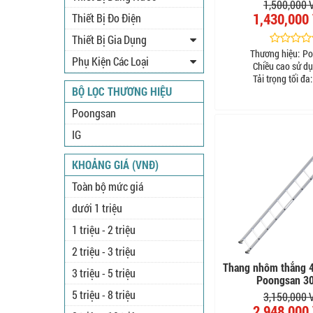
1,500,000
1,430,000
Thiết Bị Đo Điện
Thiết Bị Gia Dụng
Thương hiệu:
Po
Phụ Kiện Các Loại
Chiều cao sử dụ
Tải trọng tối đa:
BỘ LỌC THƯƠNG HIỆU
Poongsan
IG
KHOẢNG GIÁ (VNĐ)
Toàn bộ mức giá
dưới 1 triệu
1 triệu - 2 triệu
2 triệu - 3 triệu
Thang nhôm thẳng 
3 triệu - 5 triệu
Poongsan 3
5 triệu - 8 triệu
3,150,000
2,948,000