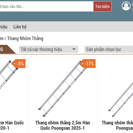
Tìm kiếm
thiệu
Liên hệ
ôm
Thang Nhôm Thẳng
NG
-5%
-17%
2m Hàn Quốc
Thang nhôm thẳng 2,5m Hàn
Thang nhôm thẳ
020-1
Quốc Poongsan 3025-1
Poongsa