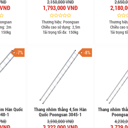
 VNĐ
2,150,000 VNĐ
2,650,
 VNĐ
1,793,000 VNĐ
2,180,
ongsan
Thương hiệu:
Poongsan
Thương hiệu
ng:
2m
Chiều cao sử dụng:
2,5m
Chiều cao 
150kg
Tải trọng tối đa:
150kg
Tải trọng tố
-7%
-8%
4m Hàn Quốc
Thang nhôm thẳng 4,5m Hàn
Thang nhôm thẳ
040-1
Quốc Poongsan 3045-1
Poongsa
 VNĐ
3,590,000 VNĐ
4,230,
 VNĐ
3,322,000 VNĐ
3,729,