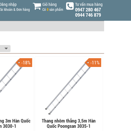
Đăng nhập
Giỏ hàng
Tư vấn mua hàng
0947 280 467
Tài khoản & Đơn hàng
Có
0
sản phẩm
0944 746 879
-18%
-11%
ng 3m Hàn Quốc
Thang nhôm thẳng 3,5m Hàn
n 3030-1
Quốc Poongsan 3035-1