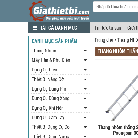
TẤT CẢ DANH MỤC
Tin tức tư vấn
Giới 
Trang chủ
Thang Nh
DANH MỤC SẢN PHẨM
Thang Nhôm
THANG NHÔM THẲ
Máy Hàn & Phụ Kiện
Dụng Cụ Điện
Thiết Bị Nâng Đỡ
Dụng Cụ Dùng Pin
Dụng Cụ Dùng Xăng
Dụng Cụ Khí Nén
Dụng Cụ Cầm Tay
Thiết Bị Dụng Cụ Đo
Thang nhôm thẳng 
Poongsan 3
Thiết Bị Dùng Nước