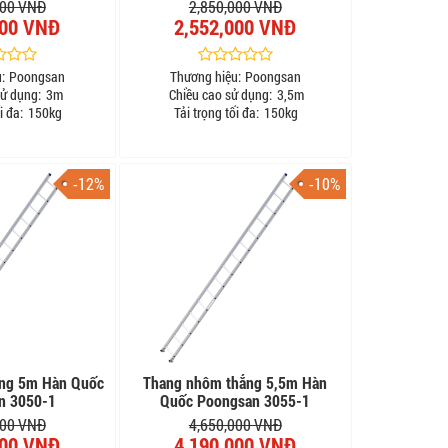
000 VNĐ
2,850,000 VNĐ
000 VNĐ
2,552,000 VNĐ
:
Poongsan
Thương hiệu:
Poongsan
sử dụng:
3m
Chiều cao sử dụng:
3,5m
i đa:
150kg
Tải trọng tối đa:
150kg
-12%
-10%
ng 5m Hàn Quốc
Thang nhôm thẳng 5,5m Hàn
n 3050-1
Quốc Poongsan 3055-1
000 VNĐ
4,650,000 VNĐ
000 VNĐ
4,190,000 VNĐ