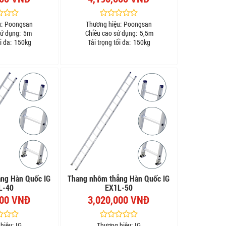
:
Poongsan
Thương hiệu:
Poongsan
sử dụng:
5m
Chiều cao sử dụng:
5,5m
i đa:
150kg
Tải trọng tối đa:
150kg
ng Hàn Quốc IG
Thang nhôm thẳng Hàn Quốc IG
L-40
EX1L-50
000 VNĐ
3,020,000 VNĐ
hiệu:
IG
Thương hiệu:
IG