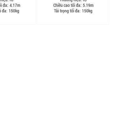
i đa:
4.17m
Chiều cao tối đa:
5.19m
i đa:
150kg
Tải trọng tối đa:
150kg