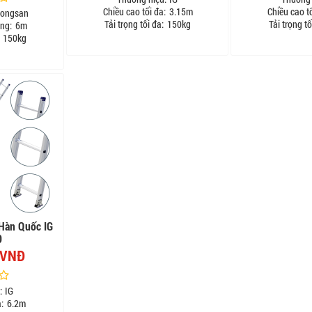
Chiều cao tối đa:
3.15m
Chiều cao tố
ongsan
Tải trọng tối đa:
150kg
Tải trọng tố
ng:
6m
150kg
Hàn Quốc IG
0
 VNĐ
:
IG
a:
6.2m