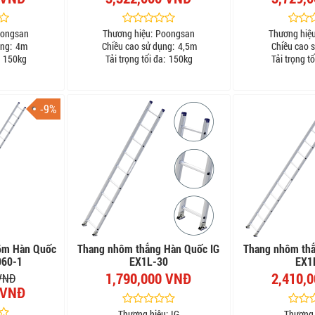
ongsan
Thương hiệu:
Poongsan
Thương hiệu
ng:
4m
Chiều cao sử dụng:
4,5m
Chiều cao 
150kg
Tải trọng tối đa:
150kg
Tải trọng tố
-9%
6m Hàn Quốc
Thang nhôm thẳng Hàn Quốc IG
Thang nhôm thẳ
060-1
EX1L-30
EX1
1,790,000 VNĐ
2,410,
 VNĐ
 VNĐ
Thương hiệu:
IG
Thương 