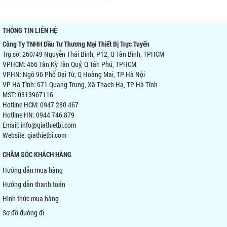
THÔNG TIN LIÊN HỆ
Công Ty TNHH Đầu Tư Thương Mại Thiết Bị Trực Tuyến
Trụ sở: 260/49 Nguyễn Thái Bình, P12, Q Tân Bình, TPHCM
VPHCM: 466 Tân Kỳ Tân Quý, Q Tân Phú, TPHCM
VPHN: Ngõ 96 Phố Đại Từ, Q Hoàng Mai, TP Hà Nội
VP Hà Tĩnh: 671 Quang Trung, Xã Thạch Hạ, TP Hà Tĩnh
MST: 0313967116
Hotline HCM: 0947 280 467
Hotline HN: 0944 746 879
Email: info@giathietbi.com
Website:
giathietbi.com
CHĂM SÓC KHÁCH HÀNG
Hướng dẫn mua hàng
Hướng dẫn thanh toán
Hình thức mua hàng
Sơ đồ đường đi