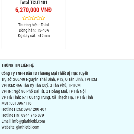
Total TCUT401
6,270,000 VNĐ
Thương hiệu:
Total
Dòng hàn:
15-40A
Độ dày cắt:
≤12mm
THÔNG TIN LIÊN HỆ
Công Ty TNHH Đầu Tư Thương Mại Thiết Bị Trực Tuyến
Trụ sở: 260/49 Nguyễn Thái Bình, P12, Q Tân Bình, TPHCM
VPHCM: 466 Tân Kỳ Tân Quý, Q Tân Phú, TPHCM
VPHN: Ngõ 96 Phố Đại Từ, Q Hoàng Mai, TP Hà Nội
VP Hà Tĩnh: 671 Quang Trung, Xã Thạch Hạ, TP Hà Tĩnh
MST: 0313967116
Hotline HCM: 0947 280 467
Hotline HN: 0944 746 879
Email: info@giathietbi.com
Website:
giathietbi.com