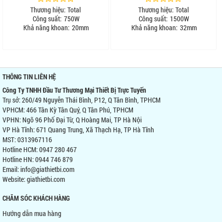
Thương hiệu:
Total
Thương hiệu:
Total
Công suất:
750W
Công suất:
1500W
Khả năng khoan:
20mm
Khả năng khoan:
32mm
THÔNG TIN LIÊN HỆ
Công Ty TNHH Đầu Tư Thương Mại Thiết Bị Trực Tuyến
Trụ sở: 260/49 Nguyễn Thái Bình, P12, Q Tân Bình, TPHCM
VPHCM: 466 Tân Kỳ Tân Quý, Q Tân Phú, TPHCM
VPHN: Ngõ 96 Phố Đại Từ, Q Hoàng Mai, TP Hà Nội
VP Hà Tĩnh: 671 Quang Trung, Xã Thạch Hạ, TP Hà Tĩnh
MST: 0313967116
Hotline HCM: 0947 280 467
Hotline HN: 0944 746 879
Email: info@giathietbi.com
Website:
giathietbi.com
CHĂM SÓC KHÁCH HÀNG
Hướng dẫn mua hàng