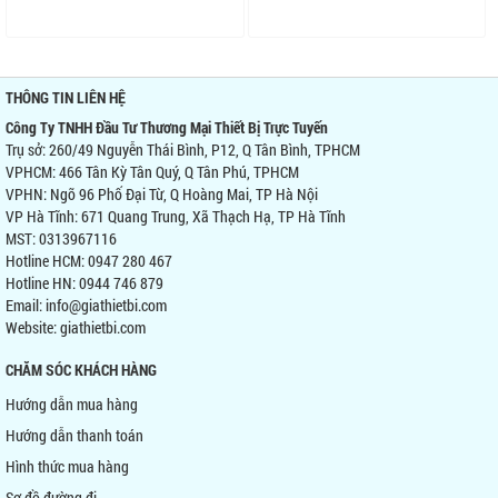
THÔNG TIN LIÊN HỆ
Công Ty TNHH Đầu Tư Thương Mại Thiết Bị Trực Tuyến
Trụ sở: 260/49 Nguyễn Thái Bình, P12, Q Tân Bình, TPHCM
VPHCM: 466 Tân Kỳ Tân Quý, Q Tân Phú, TPHCM
VPHN: Ngõ 96 Phố Đại Từ, Q Hoàng Mai, TP Hà Nội
VP Hà Tĩnh: 671 Quang Trung, Xã Thạch Hạ, TP Hà Tĩnh
MST: 0313967116
Hotline HCM: 0947 280 467
Hotline HN: 0944 746 879
Email: info@giathietbi.com
Website:
giathietbi.com
CHĂM SÓC KHÁCH HÀNG
Hướng dẫn mua hàng
Hướng dẫn thanh toán
Hình thức mua hàng
Sơ đồ đường đi