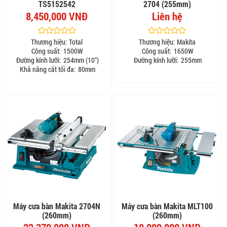
TS5152542
2704 (255mm)
8,450,000 VNĐ
Liên hệ
Thương hiệu:
Total
Thương hiệu:
Makita
Công suất:
1500W
Công suất:
1650W
Đường kính lưỡi:
254mm (10")
Đường kính lưỡi:
255mm
Khả năng cắt tối đa:
80mm
Máy cưa bàn Makita 2704N
Máy cưa bàn Makita MLT100
(260mm)
(260mm)