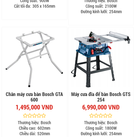
Công suất:
900W
Thương hiệu:
Bosch
Cắt tối đa:
305 x 165mm
Công suất:
2100W
Đường kính lưỡi:
254mm
Chân máy cưa bàn Bosch GTA
Máy cưa đĩa để bàn Bosch GTS
600
254
1,495,000 VNĐ
6,990,000 VNĐ
Thương hiệu:
Bosch
Thương hiệu:
Bosch
Chiều cao:
602mm
Công suất:
1800W
Chiều dài:
520mm
Đường kính lưỡi:
254mm