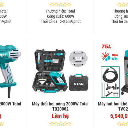
Total
Thương hiệu:
Total
Thương h
00W
Công suất:
600W
Công suấ
m³/phút
Thổi tối đa:
0-3,5m³/phút
Thổi tối đa
2000W Total
Máy thổi hơi nóng 2000W Total
Máy hút bụi khô 
TB20062
TVC2
ệ
Liên hệ
6,940,