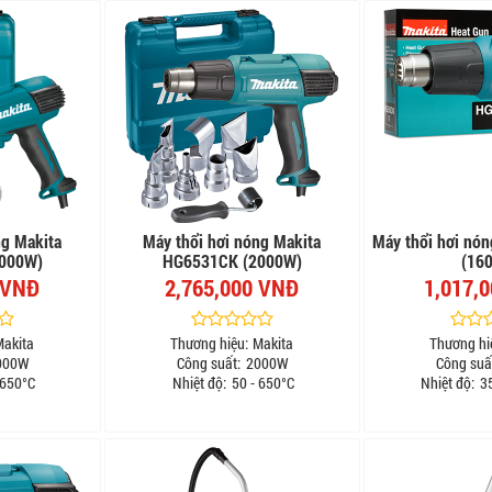
ng Makita
Máy thổi hơi nóng Makita
Máy thổi hơi nó
000W)
HG6531CK (2000W)
(16
 VNĐ
2,765,000 VNĐ
1,017,
Makita
Thương hiệu:
Makita
Thương hi
000W
Công suất:
2000W
Công suấ
 650°C
Nhiệt độ:
50 - 650°C
Nhiệt độ:
35