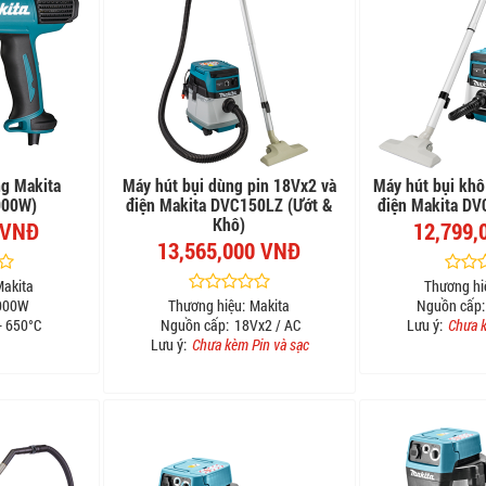
ng Makita
Máy hút bụi dùng pin 18Vx2 và
Máy hút bụi khô
000W)
điện Makita DVC150LZ (Ướt &
điện Makita DV
Khô)
 VNĐ
12,799,
13,565,000 VNĐ
Makita
Thương hi
000W
Thương hiệu:
Makita
Nguồn cấp:
- 650°C
Nguồn cấp:
18Vx2 / AC
Lưu ý:
Chưa k
Lưu ý:
Chưa kèm Pin và sạc