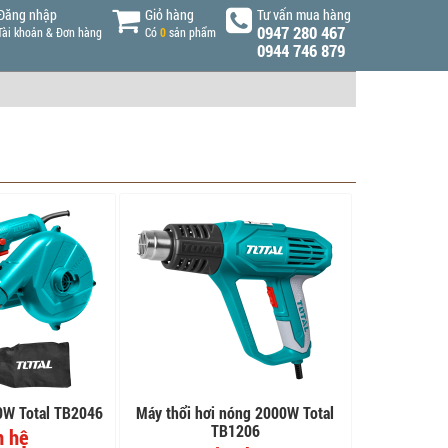
Đăng nhập
Giỏ hàng
Tư vấn mua hàng
0947 280 467
Tài khoản & Đơn hàng
Có
0
sản phẩm
0944 746 879
0W Total TB2046
Máy thổi hơi nóng 2000W Total
TB1206
n hệ