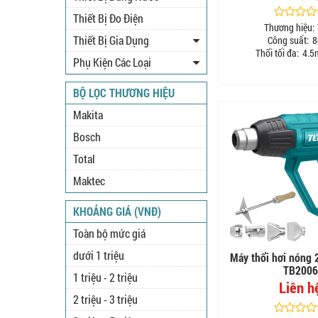
Thiết Bị Đo Điện
Thương hiệu:
Thiết Bị Gia Dụng
Công suất:
8
Thổi tối đa:
4.5
Phụ Kiện Các Loại
BỘ LỌC THƯƠNG HIỆU
Makita
Bosch
Total
Maktec
KHOẢNG GIÁ (VNĐ)
Toàn bộ mức giá
dưới 1 triệu
Máy thổi hơi nóng 
TB2006
1 triệu - 2 triệu
Liên h
2 triệu - 3 triệu