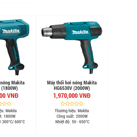
 nóng Makita
Máy thổi hơi nóng Makita
 (1800W)
HG6530V (2000W)
000 VNĐ
1,970,000 VNĐ
ệu:
Makita
Thương hiệu:
Makita
t:
1800W
Công suất:
2000W
/ 300°C/ 600°C
Nhiệt độ:
50 - 650°C