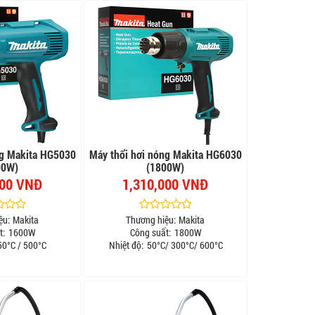
ng Makita HG5030
Máy thổi hơi nóng Makita HG6030
00W)
(1800W)
000 VNĐ
1,310,000 VNĐ
ệu:
Makita
Thương hiệu:
Makita
t:
1600W
Công suất:
1800W
0°C / 500°C
Nhiệt độ:
50°C/ 300°C/ 600°C