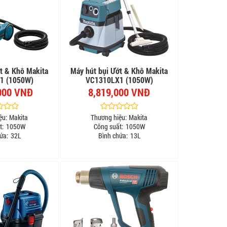
t & Khô Makita
Máy hút bụi Ướt & Khô Makita
1 (1050W)
VC1310LX1 (1050W)
000 VNĐ
8,819,000 VNĐ
ệu:
Makita
Thương hiệu:
Makita
t:
1050W
Công suất:
1050W
ứa:
32L
Bình chứa:
13L