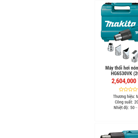
Máy thổi hơi nó
HG6530VK (2
2,604,000
Thương hiệu:
Công suất:
2
Nhiệt độ:
50 -