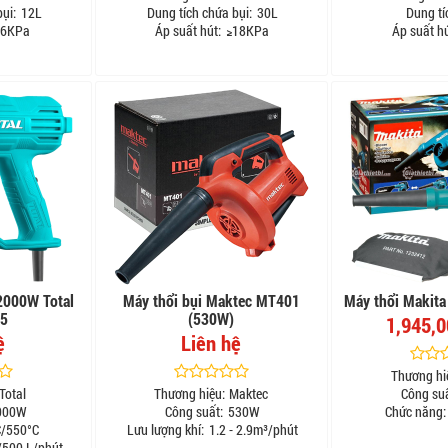
ụi:
12L
Dung tích chứa bụi:
30L
Dung tí
6KPa
Áp suất hút:
≥18KPa
Áp suất hú
2000W Total
Máy thổi bụi Maktec MT401
Máy thổi Makit
5
(530W)
1,945,
ệ
Liên hệ
Thương hi
Total
Thương hiệu:
Maktec
Công suấ
000W
Công suất:
530W
Chức năng:
/550°C
Lưu lượng khí:
1.2 - 2.9m³/phút
500 L/phút