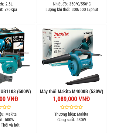
ch:
2.5L
Nhiệt độ:
350°C/550°C
t:
≥20Kpa
Lượng khí thổi:
300/500 L/phút
a UB1103 (600W)
Máy thổi Makita M4000B (530W)
000 VNĐ
1,089,000 VNĐ
ệu:
Makita
Thương hiệu:
Makita
t:
600W
Công suất:
530W
Thổi và hút