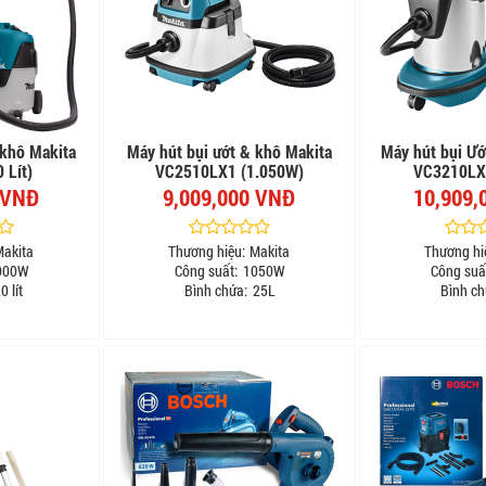
 khô Makita
Máy hút bụi ướt & khô Makita
Máy hút bụi Ướ
 Lít)
VC2510LX1 (1.050W)
VC3210LX
 VNĐ
9,009,000 VNĐ
10,909,
Makita
Thương hiệu:
Makita
Thương hi
000W
Công suất:
1050W
Công suấ
0 lít
Bình chứa:
25L
Bình ch