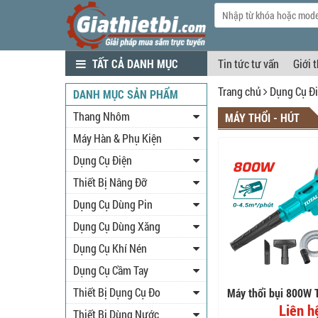
TẤT CẢ DANH MỤC
Tin tức tư vấn
Giới 
Trang chủ
Dụng Cụ Đ
DANH MỤC SẢN PHẨM
Thang Nhôm
MÁY THỔI - HÚT
Máy Hàn & Phụ Kiện
Dụng Cụ Điện
Thiết Bị Nâng Đỡ
Dụng Cụ Dùng Pin
Dụng Cụ Dùng Xăng
Dụng Cụ Khí Nén
Dụng Cụ Cầm Tay
Thiết Bị Dụng Cụ Đo
Máy thổi bụi 800W 
Liên h
Thiết Bị Dùng Nước