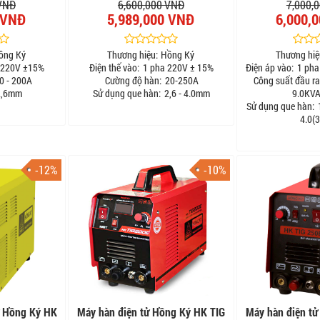
 VNĐ
6,600,000 VNĐ
7,000,
 VNĐ
5,989,000 VNĐ
6,000,
ồng Ký
Thương hiệu:
Hồng Ký
Thương hiệ
 220V ±15%
Điện thế vào:
1 pha 220V ± 15%
Điện áp vào:
1 pha
0 - 200A
Cường độ hàn:
20-250A
Công suất đầu ra
,6mm
Sử dụng que hàn:
2,6 - 4.0mm
9.0KVA
Sử dụng que hàn:
1
4.0(
-12%
-10%
ử Hồng Ký HK
Máy hàn điện tử Hồng Ký HK TIG
Máy hàn điện tử