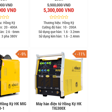
000 VNĐ
5,900,000 VNĐ
000 VNĐ
5,300,000 VNĐ
u:
Hồng Ký
Thương hiệu:
Hồng Ký
n:
20 - 400A
Cường độ hàn:
10 - 200A
hàn:
2.6 - 6mm
Sử dụng que hàn:
1.6 - 3.2mm
:
3 pha 380V
Sử dụng kim hàn:
1.6 - 2.4mm
-9%
-11%
 Hồng Ký HK MIG
Máy hàn điện tử Hồng Ký HK
0-1
TIG300X