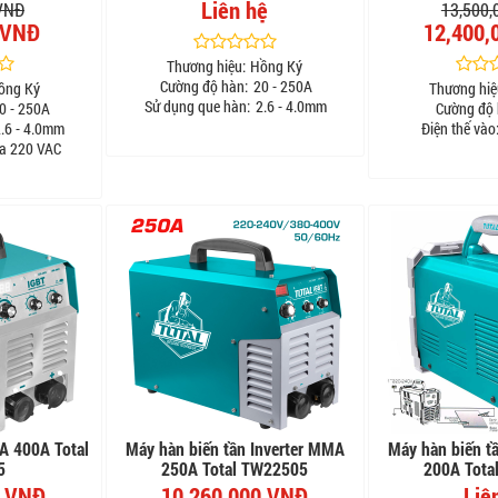
Liên hệ
 VNĐ
13,500,
 VNĐ
12,400,
Thương hiệu:
Hồng Ký
Cường độ hàn:
20 - 250A
ồng Ký
Thương hiệ
Sử dụng que hàn:
2.6 - 4.0mm
0 - 250A
Cường độ 
.6 - 4.0mm
Điện thế vào
a 220 VAC
A 400A Total
Máy hàn biến tần Inverter MMA
Máy hàn biến t
5
250A Total TW22505
200A Tota
0 VNĐ
10,260,000 VNĐ
Liê