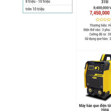
8 triệu - 10 triệu
315I
8,400,000
trên 10 triệu
7,450,000
Thương hiệu:
H
Điện thế vào:
3 pha 
Cường độ ra:
20
Sử dụng que hàn:
2
Máy hàn que điện t
200A