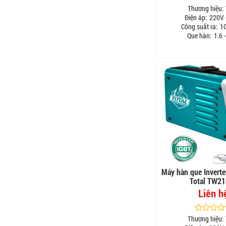
Thương hiệu:
Điện áp:
220V 
Công suất ra:
10
Que hàn:
1.6 
Máy hàn que Inver
Total TW2
Liên h
Thương hiệu: