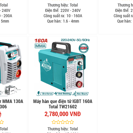
Total
Thương hiệu:
Total
Thương h
- 240V
Điện thế:
220V - 240V
Điện thế:
2
 - 200A
Công suất ra:
10 - 160A
Công suất r
- 5mm
Que hàn:
1.6 - 4mm
Que hàn:
ter MMA 130A
Máy hàn que điện tử IGBT 160A
1306
Total TW21602
ệ
2,780,000 VNĐ
Total
Thương hiệu:
Total