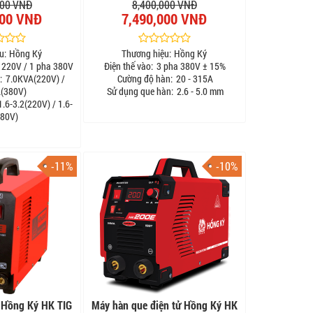
000 VNĐ
8,400,000 VNĐ
000 VNĐ
7,490,000 VNĐ
u:
Hồng Ký
Thương hiệu:
Hồng Ký
 220V / 1 pha 380V
Điện thế vào:
3 pha 380V ± 15%
:
7.0KVA(220V) /
Cường độ hàn:
20 - 315A
(380V)
Sử dụng que hàn:
2.6 - 5.0 mm
.6-3.2(220V) / 1.6-
380V)
-11%
-10%
 Hồng Ký HK TIG
Máy hàn que điện tử Hồng Ký HK