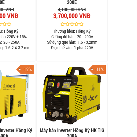
0E
200E
000 VNĐ
4,100,000 VNĐ
000 VNĐ
3,700,000 VNĐ
u:
Hồng Ký
Thương hiệu:
Hồng Ký
pha 220V ± 15%
Cường độ hàn:
20 - 200A
a:
20 - 250A
Sử dụng que hàn:
1,6 - 3,2mm
ig:
1.6-2.4-3.2 mm
Điện thế vào:
1 pha 220V
-12%
-11%
Inverter Hồng Ký
Máy hàn Inverter Hồng Ký HK TIG
400A
200A