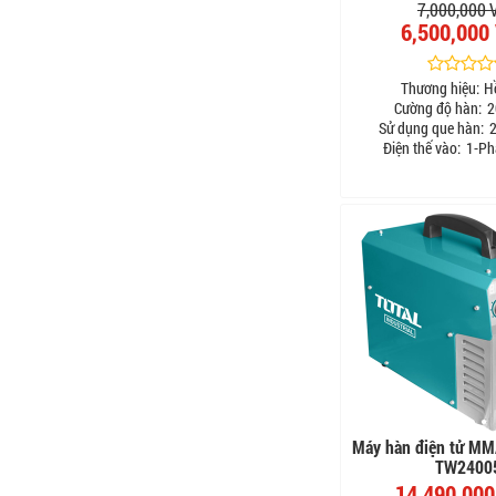
7,000,000
6,500,000
Thương hiệu:
H
Cường độ hàn:
2
Sử dụng que hàn:
2
Điện thế vào:
1-Ph
Máy hàn điện tử MM
TW2400
14,490,00