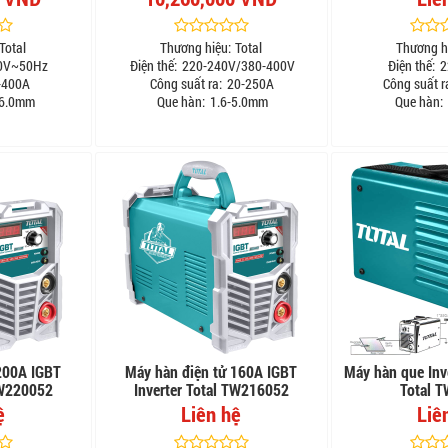
Total
Thương hiệu:
Total
Thương h
0V~50Hz
Điện thế:
220-240V/380-400V
Điện thế:
2
-400A
Công suất ra:
20-250A
Công suất r
 6.0mm
Que hàn:
1.6-5.0mm
Que hàn:
200A IGBT
Máy hàn điện tử 160A IGBT
Máy hàn que In
TW220052
Inverter Total TW216052
Total 
ệ
Liên hệ
Liê