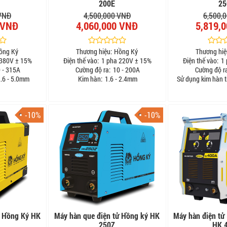
200E
25
 VNĐ
4,500,000 VNĐ
6,500,
 VNĐ
4,060,000 VNĐ
5,819,
ồng Ký
Thương hiệu:
Hồng Ký
Thương hiệ
380V ± 15%
Điện thế vào:
1 pha 220V ± 15%
Điện thế vào:
1 
 - 315A
Cường độ ra:
10 - 200A
Cường độ r
.6 - 5.0mm
Kim hàn:
1.6 - 2.4mm
Sử dụng kim hàn t
-10%
-10%
ử Hồng Ký HK
Máy hàn que điện tử Hồng ký HK
Máy hàn điện tử 
250Z
HK 