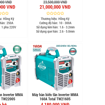
000 VNĐ
23,500,000 VNĐ
000 VNĐ
21,000,000 VNĐ
u:
Hồng Ký
Thương hiệu:
Hồng Ký
hàn:
250A
Cường độ hàn:
10 - 300A
:
1 pha 220V
Sử dụng kim hàn:
1.6 - 3.2mm
Sử dụng que hàn:
2.6 - 5.0mm
ần Inverter MMA
Máy hàn biến tần Inverter MMA
l TW22005
160A Total TW21605
n hệ
4,180,000 VNĐ