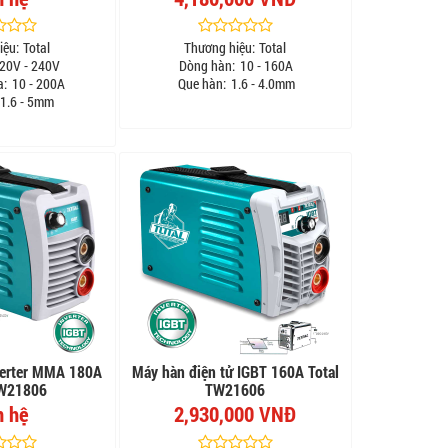
iệu:
Total
Thương hiệu:
Total
20V - 240V
Dòng hàn:
10 - 160A
a:
10 - 200A
Que hàn:
1.6 - 4.0mm
1.6 - 5mm
verter MMA 180A
Máy hàn điện tử IGBT 160A Total
TW21806
TW21606
n hệ
2,930,000 VNĐ