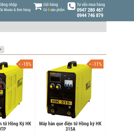
Đăng nhập
Giỏ hàng
Tư vấn mua hàng
0947 280 467
Tài khoản & Đơn hàng
Có
0
sản phẩm
0944 746 879
-15%
-11%
n tử Hồng Ký HK
Máy hàn que điện tử Hồng ký HK
0TP
315A