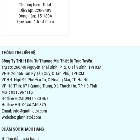
Thương hiệu:
Total
Điện áp:
220-240V
Dòng hàn:
15-180A
Que hàn:
1.6 - 4.0mm
THÔNG TIN LIÊN HỆ
Công Ty TNHH Đầu Tư Thương Mại Thiết Bị Trực Tuyến
Trụ sở: 260/49 Nguyễn Thái Bình, P12, Q Tân Bình, TPHCM
VPHCM: 466 Tân Kỳ Tân Quý, Q Tân Phú, TPHCM
VPHN: Ngõ 96 Phố Đại Từ, Q Hoàng Mai, TP Hà Nội
VP Hà Tĩnh: 671 Quang Trung, Xã Thạch Hạ, TP Hà Tĩnh
MST: 0313967116
Hotline HCM: 0947 280 467
Hotline HN: 0944 746 879
Email: info@giathietbi.com
Website:
giathietbi.com
CHĂM SÓC KHÁCH HÀNG
Hướng dẫn mua hàng