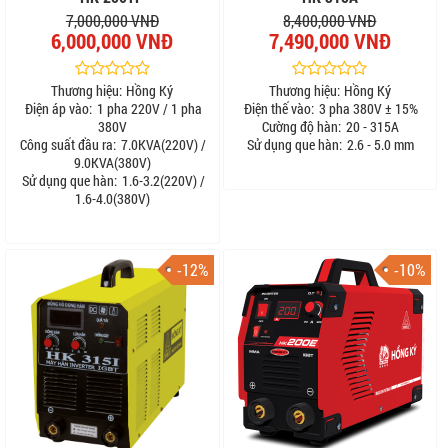
7,000,000 VNĐ
8,400,000 VNĐ
6,000,000 VNĐ
7,490,000 VNĐ
Thương hiệu:
Hồng Ký
Thương hiệu:
Hồng Ký
Điện áp vào:
1 pha 220V / 1 pha
Điện thế vào:
3 pha 380V ± 15%
380V
Cường độ hàn:
20 - 315A
Công suất đầu ra:
7.0KVA(220V) /
Sử dụng que hàn:
2.6 - 5.0 mm
9.0KVA(380V)
Sử dụng que hàn:
1.6-3.2(220V) /
1.6-4.0(380V)
-12%
-10%