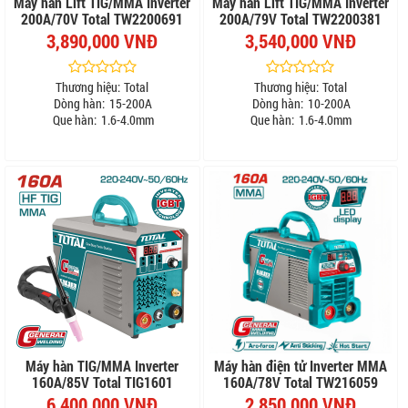
Máy hàn Lift TIG/MMA Inverter
Máy hàn Lift TIG/MMA Inverter
200A/70V Total TW2200691
200A/79V Total TW2200381
3,890,000 VNĐ
3,540,000 VNĐ
Thương hiệu:
Total
Thương hiệu:
Total
Dòng hàn:
15-200A
Dòng hàn:
10-200A
Que hàn:
1.6-4.0mm
Que hàn:
1.6-4.0mm
Máy hàn TIG/MMA Inverter
Máy hàn điện tử Inverter MMA
160A/85V Total TIG1601
160A/78V Total TW216059
6,400,000 VNĐ
2,850,000 VNĐ