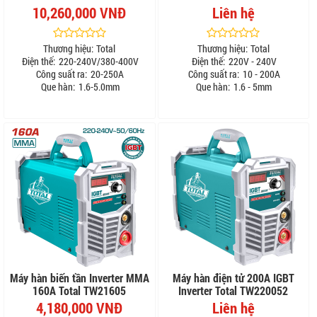
10,260,000 VNĐ
Liên hệ
Thương hiệu:
Total
Thương hiệu:
Total
Điện thế:
220-240V/380-400V
Điện thế:
220V - 240V
Công suất ra:
20-250A
Công suất ra:
10 - 200A
Que hàn:
1.6-5.0mm
Que hàn:
1.6 - 5mm
Máy hàn biến tần Inverter MMA
Máy hàn điện tử 200A IGBT
160A Total TW21605
Inverter Total TW220052
4,180,000 VNĐ
Liên hệ