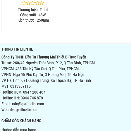
Thương hiệu:
Total
Công suất:
48W
Kích thước:
250mm
THÔNG TIN LIÊN HỆ
Công Ty TNHH Đầu Tư Thương Mại Thiết Bị Trực Tuyến
Trụ sở: 260/49 Nguyễn Thái Bình, P12, Q Tân Bình, TPHCM
VPHCM: 466 Tân Kỳ Tân Quý, Q Tân Phú, TPHCM
VPHN: Ngõ 96 Phố Đại Từ, Q Hoàng Mai, TP Hà Nội
VP Hà Tĩnh: 671 Quang Trung, Xã Thạch Hạ, TP Hà Tĩnh
MST: 0313967116
Hotline HCM: 0947 280 467
Hotline HN: 0944 746 879
Email: info@giathietbi.com
Website:
giathietbi.com
CHĂM SÓC KHÁCH HÀNG
Hướng dẫn mua hàng