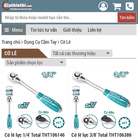
Tìm kiếm
Tin tức tư vấn
Giới thiệu
Liên hệ
Trang chủ
Dụng Cụ Cầm Tay
Cờ Lê
CỜ LÊ
Cờ lê lực 1/4' Total THT106146
Cờ lê lực 3/8' Total THT106386