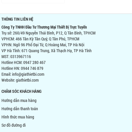
THÔNG TIN LIÊN HỆ
Công Ty TNHH Đầu Tư Thương Mại Thiết Bị Trực Tuyến
Trụ sở: 260/49 Nguyễn Thái Bình, P12, Q Tân Bình, TPHCM
VPHCM: 466 Tân Kỳ Tân Quý, Q Tân Phú, TPHCM
VPHN: Ngõ 96 Phố Đại Từ, Q Hoàng Mai, TP Hà Nội
VP Hà Tĩnh: 671 Quang Trung, Xã Thạch Hạ, TP Hà Tĩnh
MST: 0313967116
Hotline HCM: 0947 280 467
Hotline HN: 0944 746 879
Email: info@giathietbi.com
Website:
giathietbi.com
CHĂM SÓC KHÁCH HÀNG
Hướng dẫn mua hàng
Hướng dẫn thanh toán
Hình thức mua hàng
Sơ đồ đường đi