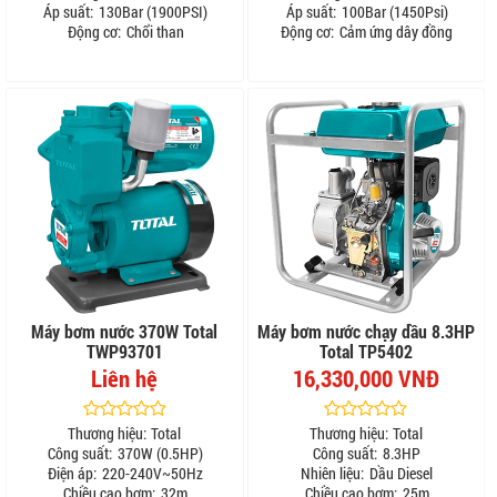
Áp suất:
130Bar (1900PSI)
Áp suất:
100Bar (1450Psi)
Động cơ:
Chổi than
Động cơ:
Cảm ứng dây đồng
Máy bơm nước 370W Total
Máy bơm nước chạy dầu 8.3HP
TWP93701
Total TP5402
Liên hệ
16,330,000 VNĐ
Thương hiệu:
Total
Thương hiệu:
Total
Công suất:
370W (0.5HP)
Công suất:
8.3HP
Điện áp:
220-240V~50Hz
Nhiên liệu:
Dầu Diesel
Chiều cao bơm:
32m
Chiều cao bơm:
25m