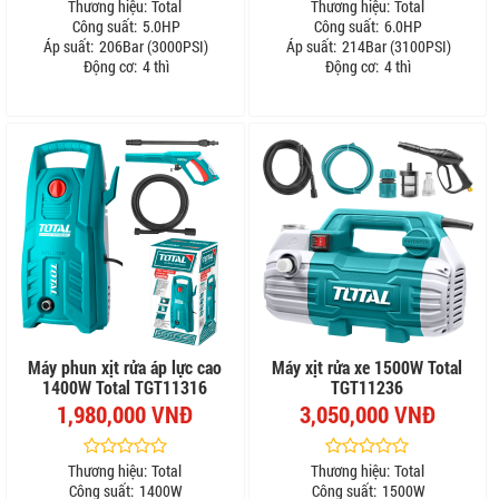
Thương hiệu:
Total
Thương hiệu:
Total
Công suất:
5.0HP
Công suất:
6.0HP
Áp suất:
206Bar (3000PSI)
Áp suất:
214Bar (3100PSI)
Động cơ:
4 thì
Động cơ:
4 thì
Máy phun xịt rửa áp lực cao
Máy xịt rửa xe 1500W Total
1400W Total TGT11316
TGT11236
1,980,000 VNĐ
3,050,000 VNĐ
Thương hiệu:
Total
Thương hiệu:
Total
Công suất:
1400W
Công suất:
1500W