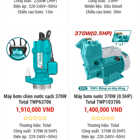
Công suất:
2200W (3HP)
Công suất:
3.8HP
Điện áp:
220-240V~50Hz
Nhiên liệu:
Dầu Diesel
Chiều cao bơm:
13m
Chiều cao bơm:
30m
Máy bơm chìm nước sạch 370W
Máy bơm nước 370W (0.5HP)
Total TWP63706
Total TWP103706
1,910,000 VNĐ
1,400,000 VNĐ
Thương hiệu:
Total
Thương hiệu:
Total
Công suất:
370W (0.5HP)
Công suất:
370W (0.5HP)
Điện áp:
220-240V~50Hz
Điện áp:
220-240V~50Hz