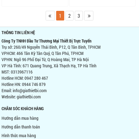
1
2
3
THÔNG TIN LIÊN HỆ
Công Ty TNHH Đầu Tư Thương Mại Thiết Bị Trực Tuyến
Trụ sở: 260/49 Nguyễn Thái Bình, P12, Q Tân Bình, TPHCM
VPHCM: 466 Tân Kỳ Tân Quý, Q Tân Phú, TPHCM
VPHN: Ngõ 96 Phố Đại Từ, Q Hoàng Mai, TP Hà Nội
VP Hà Tĩnh: 671 Quang Trung, Xã Thạch Hạ, TP Hà Tĩnh
MST: 0313967116
Hotline HCM: 0947 280 467
Hotline HN: 0944 746 879
Email: info@giathietbi.com
Website:
giathietbi.com
CHĂM SÓC KHÁCH HÀNG
Hướng dẫn mua hàng
Hướng dẫn thanh toán
Hình thức mua hàng