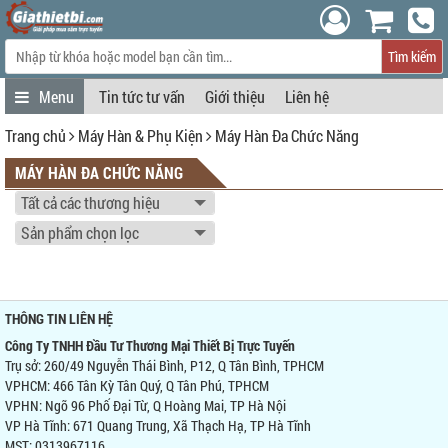
Tìm kiếm
Tin tức tư vấn
Giới thiệu
Liên hệ
Trang chủ
Máy Hàn & Phụ Kiện
Máy Hàn Đa Chức Năng
MÁY HÀN ĐA CHỨC NĂNG
THÔNG TIN LIÊN HỆ
Công Ty TNHH Đầu Tư Thương Mại Thiết Bị Trực Tuyến
Trụ sở: 260/49 Nguyễn Thái Bình, P12, Q Tân Bình, TPHCM
VPHCM: 466 Tân Kỳ Tân Quý, Q Tân Phú, TPHCM
VPHN: Ngõ 96 Phố Đại Từ, Q Hoàng Mai, TP Hà Nội
VP Hà Tĩnh: 671 Quang Trung, Xã Thạch Hạ, TP Hà Tĩnh
MST: 0313967116