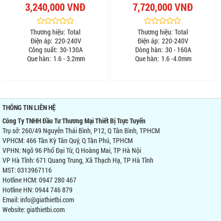
3,240,000 VNĐ
7,720,000 VNĐ
Thương hiệu:
Total
Thương hiệu:
Total
Điện áp:
220-240V
Điện áp:
220-240V
Công suất:
30-130A
Dòng hàn:
30 - 160A
Que hàn:
1.6 - 3.2mm
Que hàn:
1.6 -4.0mm
THÔNG TIN LIÊN HỆ
Công Ty TNHH Đầu Tư Thương Mại Thiết Bị Trực Tuyến
Trụ sở: 260/49 Nguyễn Thái Bình, P12, Q Tân Bình, TPHCM
VPHCM: 466 Tân Kỳ Tân Quý, Q Tân Phú, TPHCM
VPHN: Ngõ 96 Phố Đại Từ, Q Hoàng Mai, TP Hà Nội
VP Hà Tĩnh: 671 Quang Trung, Xã Thạch Hạ, TP Hà Tĩnh
MST: 0313967116
Hotline HCM: 0947 280 467
Hotline HN: 0944 746 879
Email: info@giathietbi.com
Website:
giathietbi.com