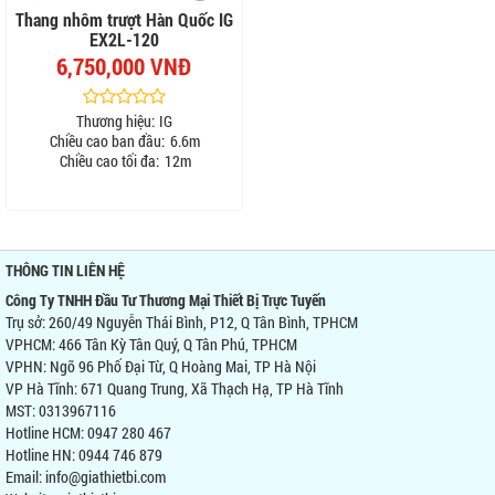
Thang nhôm trượt Hàn Quốc IG
EX2L-120
6,750,000 VNĐ
Thương hiệu:
IG
Chiều cao ban đầu:
6.6m
Chiều cao tối đa:
12m
THÔNG TIN LIÊN HỆ
Công Ty TNHH Đầu Tư Thương Mại Thiết Bị Trực Tuyến
Trụ sở: 260/49 Nguyễn Thái Bình, P12, Q Tân Bình, TPHCM
VPHCM: 466 Tân Kỳ Tân Quý, Q Tân Phú, TPHCM
VPHN: Ngõ 96 Phố Đại Từ, Q Hoàng Mai, TP Hà Nội
VP Hà Tĩnh: 671 Quang Trung, Xã Thạch Hạ, TP Hà Tĩnh
MST: 0313967116
Hotline HCM: 0947 280 467
Hotline HN: 0944 746 879
Email: info@giathietbi.com