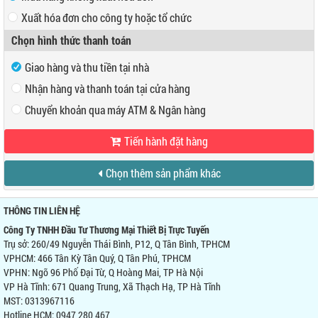
Xuất hóa đơn cho công ty hoặc tổ chức
Chọn hình thức thanh toán
Mã số thuế
Tên công ty
Giao hàng và thu tiền tại nhà
Nhận hàng và thanh toán tại cửa hàng
Địa chỉ
Chuyển khoản qua máy ATM & Ngân hàng
Tiến hành đặt hàng
VP Hồ Chí Minh:
Địa chỉ:
466 Tân Kỳ Tân Quý, Q Tân Phú, TPHCM
Ngân hàng Ngoại thương Việt Nam
Điện thoại:
0947 280 467
Chọn thêm sản phẩm khác
Chi nhánh:
Chi nhánh Hùng Vương
Chủ TK:
Công ty TNHH Đầu Tư TM Thiết Bị
VP Hà Nội:
Trực Tuyến
Địa chỉ:
Ngõ 96 Phố Đại Từ, Q Hoàng Mai, TP Hà Nội
Số TK:
0421000489933
THÔNG TIN LIÊN HỆ
Điện thoại:
0944 746 879
Ngân hàng Ngoại thương Việt Nam
Công Ty TNHH Đầu Tư Thương Mại Thiết Bị Trực Tuyến
Chi nhánh:
Chi nhánh Hùng Vương
Trụ sở: 260/49 Nguyễn Thái Bình, P12, Q Tân Bình, TPHCM
Chủ TK:
Võ Tá Tông
VPHCM: 466 Tân Kỳ Tân Quý, Q Tân Phú, TPHCM
Số TK:
0421000489936
VPHN: Ngõ 96 Phố Đại Từ, Q Hoàng Mai, TP Hà Nội
VP Hà Tĩnh: 671 Quang Trung, Xã Thạch Hạ, TP Hà Tĩnh
MST: 0313967116
Hotline HCM: 0947 280 467