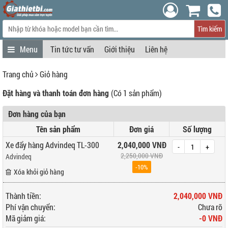
Tìm kiếm
Tin tức tư vấn
Giới thiệu
Liên hệ
Trang chủ
Giỏ hàng
Đặt hàng và thanh toán đơn hàng
(Có 1 sản phẩm)
Đơn hàng của bạn
Tên sản phẩm
Đơn giá
Số lượng
Xe đẩy hàng Advindeq TL-300
2,040,000 VNĐ
-
+
2,250,000 VNĐ
Advindeq
-10%
Xóa khỏi giỏ hàng
Thành tiền:
2,040,000 VNĐ
Phí vận chuyển:
Chưa rõ
Mã giảm giá:
-0 VNĐ