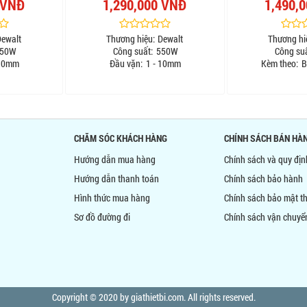
 VNĐ
1,290,000 VNĐ
1,490,
Dewalt
Thương hiệu:
Dewalt
Thương hi
50W
Công suất:
550W
Công suấ
 10mm
Đầu vặn:
1 - 10mm
Kèm theo:
B
CHĂM SÓC KHÁCH HÀNG
CHÍNH SÁCH BÁN HÀ
Hướng dẫn mua hàng
Chính sách và quy đị
Hướng dẫn thanh toán
Chính sách bảo hành
Hình thức mua hàng
Chính sách bảo mật th
Sơ đồ đường đi
Chính sách vận chuyể
Copyright © 2020 by giathietbi.com. All rights reserved.