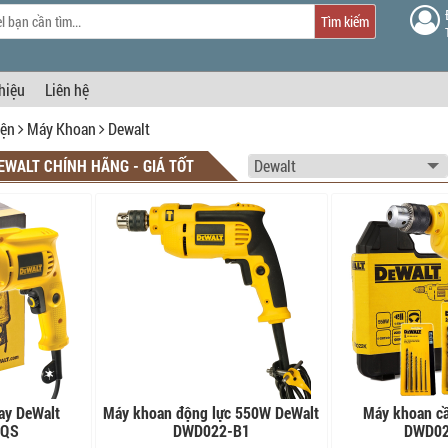
Tìm kiếm
thiệu
Liên hệ
iện
Máy Khoan
Dewalt
EWALT CHÍNH HÃNG - GIÁ TỐT
ay DeWalt
Máy khoan động lực 550W DeWalt
Máy khoan cầ
-QS
DWD022-B1
DWD02