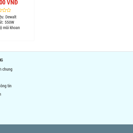
000 VNĐ
ệu:
Dewalt
t:
550W
ộ mũi khoan
NG
nh chung
ông tin
n