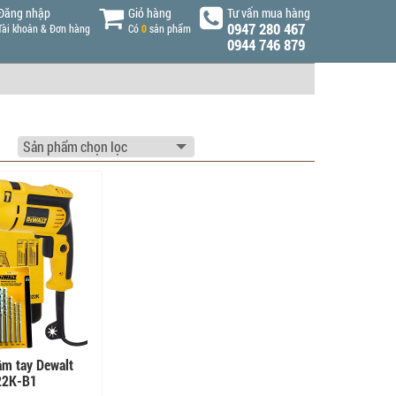
Đăng nhập
Giỏ hàng
Tư vấn mua hàng
0947 280 467
Tài khoản & Đơn hàng
Có
0
sản phẩm
0944 746 879
m tay Dewalt
2K-B1