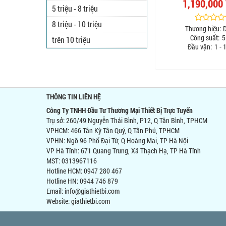
1,190,000
5 triệu - 8 triệu
8 triệu - 10 triệu
Thương hiệu:
Công suất:
5
trên 10 triệu
Đầu vặn:
1 -
THÔNG TIN LIÊN HỆ
Công Ty TNHH Đầu Tư Thương Mại Thiết Bị Trực Tuyến
Trụ sở: 260/49 Nguyễn Thái Bình, P12, Q Tân Bình, TPHCM
VPHCM: 466 Tân Kỳ Tân Quý, Q Tân Phú, TPHCM
VPHN: Ngõ 96 Phố Đại Từ, Q Hoàng Mai, TP Hà Nội
VP Hà Tĩnh: 671 Quang Trung, Xã Thạch Hạ, TP Hà Tĩnh
MST: 0313967116
Hotline HCM: 0947 280 467
Hotline HN: 0944 746 879
Email: info@giathietbi.com
Website:
giathietbi.com