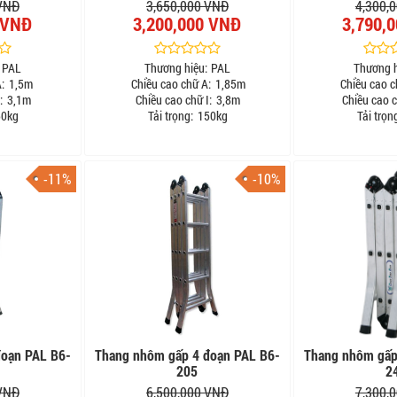
 VNĐ
3,650,000 VNĐ
4,300,
 VNĐ
3,200,000 VNĐ
3,790,
PAL
Thương hiệu:
PAL
Thương h
:
1,5m
Chiều cao chữ A:
1,85m
Chiều cao c
:
3,1m
Chiều cao chữ I:
3,8m
Chiều cao c
0kg
Tải trọng:
150kg
Tải trọn
-11%
-10%
đoạn PAL B6-
Thang nhôm gấp 4 đoạn PAL B6-
Thang nhôm gấp
205
2
 VNĐ
6,500,000 VNĐ
7,300,