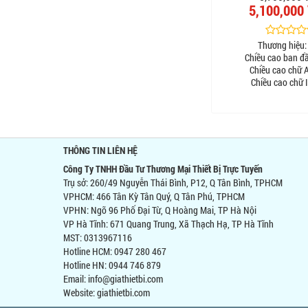
5,100,000
Thương hiệu:
Chiều cao ban đ
Chiều cao chữ A
Chiều cao chữ I
THÔNG TIN LIÊN HỆ
Công Ty TNHH Đầu Tư Thương Mại Thiết Bị Trực Tuyến
Trụ sở: 260/49 Nguyễn Thái Bình, P12, Q Tân Bình, TPHCM
VPHCM: 466 Tân Kỳ Tân Quý, Q Tân Phú, TPHCM
VPHN: Ngõ 96 Phố Đại Từ, Q Hoàng Mai, TP Hà Nội
VP Hà Tĩnh: 671 Quang Trung, Xã Thạch Hạ, TP Hà Tĩnh
MST: 0313967116
Hotline HCM: 0947 280 467
Hotline HN: 0944 746 879
Email: info@giathietbi.com
Website:
giathietbi.com