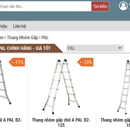
Tìm kiếm
thiệu
Liên hệ
ôm
Thang Nhôm Gấp
PAL
AL CHÍNH HÃNG - GIÁ TỐT
-11%
-13%
ữ A PAL B2-
Thang nhôm gấp chữ A PAL B2-
Thang nhôm gấp
125
1