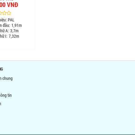
000 VNĐ
iệu:
PAL
n đầu:
1,91m
chữ A:
3,7m
hữ I:
7,32m
NG
nh chung
ông tin
n