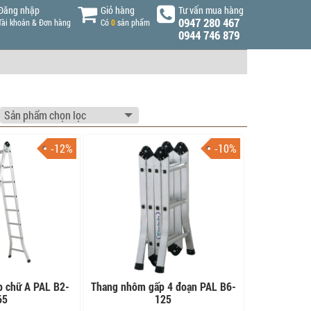
Đăng nhập
Giỏ hàng
Tư vấn mua hàng
0947 280 467
Tài khoản & Đơn hàng
Có
0
sản phẩm
0944 746 879
-12%
-10%
 chữ A PAL B2-
Thang nhôm gấp 4 đoạn PAL B6-
65
125