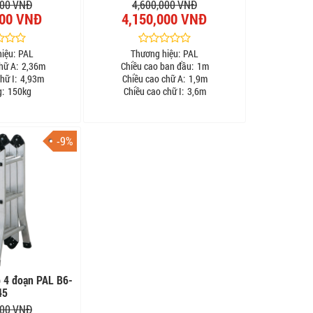
000 VNĐ
4,600,000 VNĐ
000 VNĐ
4,150,000 VNĐ
iệu:
PAL
Thương hiệu:
PAL
hữ A:
2,36m
Chiều cao ban đầu:
1m
hữ I:
4,93m
Chiều cao chữ A:
1,9m
g:
150kg
Chiều cao chữ I:
3,6m
-9%
 4 đoạn PAL B6-
45
000 VNĐ