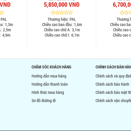
 VNĐ
5,850,000 VNĐ
6,700,
PAL
Thương hiệu:
PAL
Thương h
ầu:
1,3m
Chiều cao ban đầu:
1,6m
Chiều cao ba
:
2,5m
Chiều cao chữ A:
3,1m
Chiều cao 
:
4,9m
Chiều cao chữ I:
6,1m
Chiều cao c
CHĂM SÓC KHÁCH HÀNG
CHÍNH SÁCH BÁN HÀ
Hướng dẫn mua hàng
Chính sách và quy đị
Hướng dẫn thanh toán
Chính sách bảo hành
Hình thức mua hàng
Chính sách bảo mật th
Sơ đồ đường đi
Chính sách vận chuyể