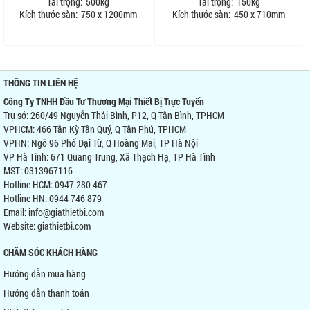
Tải trọng:
500kg
Tải trọng:
150kg
Kích thước sàn:
750 x 1200mm
Kích thước sàn:
450 x 710mm
THÔNG TIN LIÊN HỆ
Công Ty TNHH Đầu Tư Thương Mại Thiết Bị Trực Tuyến
Trụ sở: 260/49 Nguyễn Thái Bình, P12, Q Tân Bình, TPHCM
VPHCM: 466 Tân Kỳ Tân Quý, Q Tân Phú, TPHCM
VPHN: Ngõ 96 Phố Đại Từ, Q Hoàng Mai, TP Hà Nội
VP Hà Tĩnh: 671 Quang Trung, Xã Thạch Hạ, TP Hà Tĩnh
MST: 0313967116
Hotline HCM: 0947 280 467
Hotline HN: 0944 746 879
Email: info@giathietbi.com
Website:
giathietbi.com
CHĂM SÓC KHÁCH HÀNG
Hướng dẫn mua hàng
Hướng dẫn thanh toán