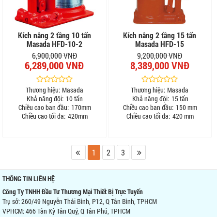
Kích nâng 2 tầng 10 tấn
Kích nâng 2 tầng 15 tấn
Masada HFD-10-2
Masada HFD-15
6,900,000 VNĐ
9,200,000 VNĐ
6,289,000 VNĐ
8,389,000 VNĐ
Thương hiệu:
Masada
Thương hiệu:
Masada
Khả năng đội:
10 tấn
Khả năng đội:
15 tấn
Chiều cao ban đầu:
170mm
Chiều cao ban đầu:
150 mm
Chiều cao tối đa:
420mm
Chiều cao tối đa:
420 mm
1
2
3
THÔNG TIN LIÊN HỆ
Công Ty TNHH Đầu Tư Thương Mại Thiết Bị Trực Tuyến
Trụ sở: 260/49 Nguyễn Thái Bình, P12, Q Tân Bình, TPHCM
VPHCM: 466 Tân Kỳ Tân Quý, Q Tân Phú, TPHCM