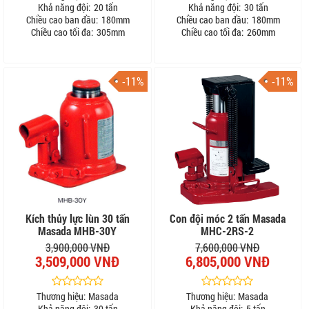
Khả năng đội:
20 tấn
Khả năng đội:
30 tấn
Chiều cao ban đầu:
180mm
Chiều cao ban đầu:
180mm
Chiều cao tối đa:
305mm
Chiều cao tối đa:
260mm
-11%
-11%
Kích thủy lực lùn 30 tấn
Con đội móc 2 tấn Masada
Masada MHB-30Y
MHC-2RS-2
3,900,000 VNĐ
7,600,000 VNĐ
3,509,000 VNĐ
6,805,000 VNĐ
Thương hiệu:
Masada
Thương hiệu:
Masada
Khả năng đội:
30 tấn
Khả năng đội:
5 tấn