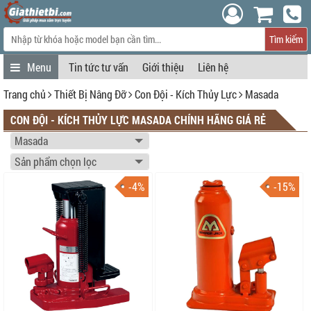
Tìm kiếm
Tin tức tư vấn
Giới thiệu
Liên hệ
Trang chủ
Thiết Bị Nâng Đỡ
Con Đội - Kích Thủy Lực
Masada
CON ĐỘI - KÍCH THỦY LỰC MASADA CHÍNH HÃNG GIÁ RẺ
-4%
-15%