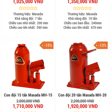
1,025,000 VNĐ
1,350,000 VNĐ
Thương hiệu:
Masada
Thương hiệu:
Masada
Khả năng đội:
7 tấn
Khả năng đội:
10 tấn
Chiều cao nhỏ nhất:
200 mm
Chiều cao ban đầu:
240mm
Chiều cao lớn nhất:
390 mm
Chiều cao lớn nhất:
470 mm
-15%
-13%
Con đội 15 tấn Masada MH-15
Con đội 20 tấn Masada MH-20
2,000,000 VNĐ
2,200,000 VNĐ
1,710,000 VNĐ
1,920,000 VNĐ