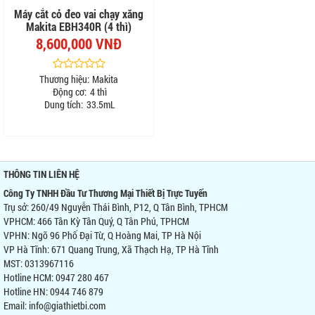
Máy cắt cỏ đeo vai chạy xăng
Makita EBH340R (4 thì)
8,600,000 VNĐ
Thương hiệu:
Makita
Động cơ:
4 thì
Dung tích:
33.5mL
THÔNG TIN LIÊN HỆ
Công Ty TNHH Đầu Tư Thương Mại Thiết Bị Trực Tuyến
Trụ sở: 260/49 Nguyễn Thái Bình, P12, Q Tân Bình, TPHCM
VPHCM: 466 Tân Kỳ Tân Quý, Q Tân Phú, TPHCM
VPHN: Ngõ 96 Phố Đại Từ, Q Hoàng Mai, TP Hà Nội
VP Hà Tĩnh: 671 Quang Trung, Xã Thạch Hạ, TP Hà Tĩnh
MST: 0313967116
Hotline HCM: 0947 280 467
Hotline HN: 0944 746 879
Email: info@giathietbi.com