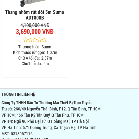
Thang nhôm rút đôi 5m Sumo
ADT808B
4,100,000 VNĐ
3,690,000 VNĐ
Thương hiệu:
Sumo
Kích thước rút gọn:
1,07m
Chữ A tối đa:
2,37m
Chữ I tối đa:
5m
THÔNG TIN LIÊN HỆ
Công Ty TNHH Đầu Tư Thương Mại Thiết Bị Trực Tuyến
Trụ sở: 260/49 Nguyễn Thái Bình, P12, Q Tân Bình, TPHCM
VPHCM: 466 Tân Kỳ Tân Quý, Q Tân Phú, TPHCM
VPHN: Ngõ 96 Phố Đại Từ, Q Hoàng Mai, TP Hà Nội
VP Hà Tĩnh: 671 Quang Trung, Xã Thạch Hạ, TP Hà Tĩnh
MST: 0313967116