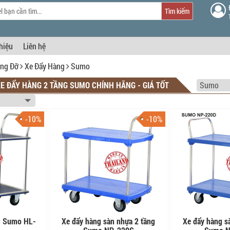
Tìm kiếm
thiệu
Liên hệ
âng Đỡ
Xe Đẩy Hàng
Sumo
XE ĐẨY HÀNG 2 TẦNG SUMO CHÍNH HÃNG - GIÁ TỐT
-10%
-10%
ng Sumo HL-
Xe đẩy hàng sàn nhựa 2 tầng
Xe đẩy hàng s