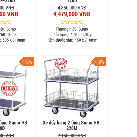
P-220D
120D
000 VNĐ
4,850,000 VNĐ
000 VNĐ
4,479,000 VNĐ
ệu:
Sumo
Thương hiệu:
Sumo
50 - 300kg
Tải trọng:
170 - 220kg
:
505 x 810mm
Kích thước sàn:
450 x 710mm
-9%
-8%
 tầng Sumo HB-
Xe đẩy hàng 2 tầng Sumo HB-
0D
220M
000 VNĐ
7,150,000 VNĐ