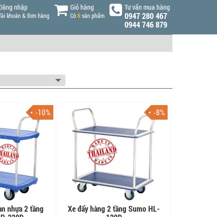
Đăng nhập
Giỏ hàng
Tư vấn mua hàng
0947 280 467
Tài khoản & Đơn hàng
Có
0
sản phẩm
0944 746 879
-10%
-8%
àn nhựa 2 tầng
Xe đẩy hàng 2 tầng Sumo HL-