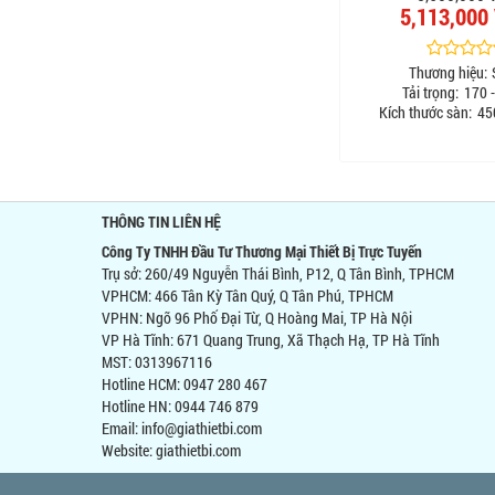
5,113,000
Thương hiệu:
Tải trọng:
170 -
Kích thước sàn:
45
THÔNG TIN LIÊN HỆ
Công Ty TNHH Đầu Tư Thương Mại Thiết Bị Trực Tuyến
Trụ sở: 260/49 Nguyễn Thái Bình, P12, Q Tân Bình, TPHCM
VPHCM: 466 Tân Kỳ Tân Quý, Q Tân Phú, TPHCM
VPHN: Ngõ 96 Phố Đại Từ, Q Hoàng Mai, TP Hà Nội
VP Hà Tĩnh: 671 Quang Trung, Xã Thạch Hạ, TP Hà Tĩnh
MST: 0313967116
Hotline HCM: 0947 280 467
Hotline HN: 0944 746 879
Email: info@giathietbi.com
Website:
giathietbi.com