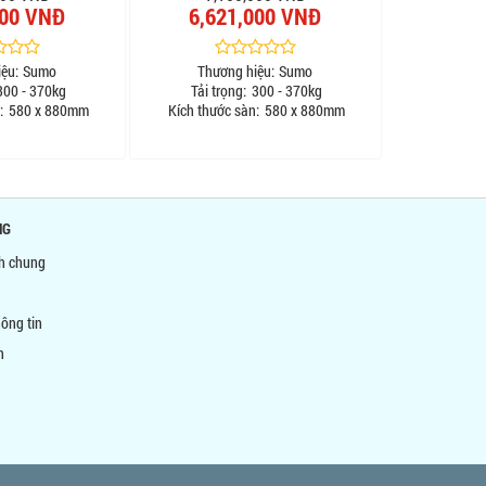
000 VNĐ
6,621,000 VNĐ
ệu:
Sumo
Thương hiệu:
Sumo
00 - 370kg
Tải trọng:
300 - 370kg
:
580 x 880mm
Kích thước sàn:
580 x 880mm
NG
nh chung
ông tin
n