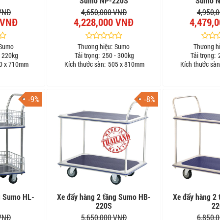
Sumo NP-220S
Sumo N
 VNĐ
4,650,000 VNĐ
4,950,
 VNĐ
4,228,000 VNĐ
4,479,
Sumo
Thương hiệu:
Sumo
Thương hi
 220kg
Tải trọng:
250 - 300kg
Tải trọng:
2
0 x 710mm
Kích thước sàn:
505 x 810mm
Kích thước sàn
-9%
-8%
ng Sumo HL-
Xe đẩy hàng 2 tầng Sumo HB-
Xe đẩy hàng 2
220S
22
 VNĐ
5,650,000 VNĐ
6,850,