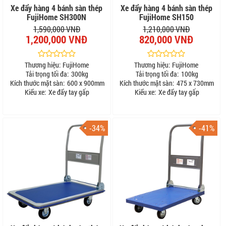
Xe đẩy hàng 4 bánh sàn thép
Xe đẩy hàng 4 bánh sàn thép
FujiHome SH300N
FujiHome SH150
1,590,000 VNĐ
1,210,000 VNĐ
1,200,000 VNĐ
820,000 VNĐ
Thương hiệu:
FujiHome
Thương hiệu:
FujiHome
Tải trọng tối đa:
300kg
Tải trọng tối đa:
100kg
Kích thước mặt sàn:
600 x 900mm
Kích thước mặt sàn:
475 x 730mm
Kiểu xe:
Xe đẩy tay gấp
Kiểu xe:
Xe đẩy tay gấp
-34%
-41%