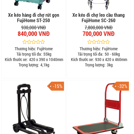
Xe kéo hàng đi chợ rút gọn
Xe kéo đi chợ leo cầu thang
FujiHome ST-250
FujiHome SC-260
930,000 VNĐ
7,800,000 VNĐ
840,000 VNĐ
700,000 VNĐ
Thương hiệu:
FujiHome
Thương hiệu:
FujiHome
Tải trọng tối đa:
55kg
Tải trọng tối đa:
50 - 60kg
Kích thước xe:
420 x 390 x 1040mm
Kích thước xe:
930 x 420 x 460mm
Trọng lượng:
4,1kg
Trọng lượng:
3kg
-15%
-32%