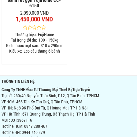
6150
2,090,000 VNĐ
1,450,000 VNĐ
Thương hiệu:
FujiHome
Tải trọng tối đa:
100 - 150kg
Kích thước mặt sàn:
310 x 290mm
Kiểu xe:
Leo cầu thang 6 bánh
THÔNG TIN LIÊN HỆ
Công Ty TNHH Đầu Tư Thương Mại Thiết Bị Trực Tuyến
Trụ sở: 260/49 Nguyễn Thái Bình, P12, Q Tân Bình, TPHCM
VPHCM: 466 Tân Kỳ Tân Quý, Q Tân Phú, TPHCM
VPHN: Ngõ 96 Phố Đại Từ, Q Hoàng Mai, TP Hà Nội
VP Hà Tĩnh: 671 Quang Trung, Xã Thạch Hạ, TP Hà Tĩnh
MST: 0313967116
Hotline HCM: 0947 280 467
Hotline HN: 0944 746 879