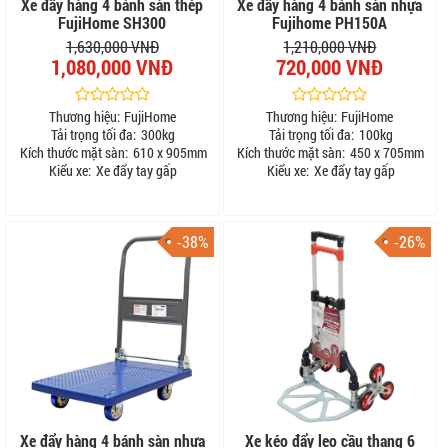
Xe đẩy hàng 4 bánh sàn thép
Xe đẩy hàng 4 bánh sàn nhựa
FujiHome SH300
Fujihome PH150A
1,630,000 VNĐ
1,210,000 VNĐ
1,080,000 VNĐ
720,000 VNĐ
Thương hiệu:
FujiHome
Thương hiệu:
FujiHome
Tải trọng tối đa:
300kg
Tải trọng tối đa:
100kg
Kích thước mặt sàn:
610 x 905mm
Kích thước mặt sàn:
450 x 705mm
Kiểu xe:
Xe đẩy tay gấp
Kiểu xe:
Xe đẩy tay gấp
-38%
-26%
Xe đẩy hàng 4 bánh sàn nhựa
Xe kéo đẩy leo cầu thang 6