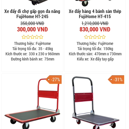
Xe đẩy đi chợ gấp gọn đa năng
Xe đẩy hàng 4 bánh sàn thép
FujiHome HT-245
FujiHome HT-415
350,000 VNĐ
1,210,000 VNĐ
300,000 VNĐ
830,000 VNĐ
Thương hiệu:
FujiHome
Thương hiệu:
FujiHome
Tải trọng tối đa:
35 - 45kg
Tải trọng tối đa:
150kg
Kích thước xe:
330 x 230 x 960mm
Kích thước sàn:
470mm x 730mm
Đường kính bánh xe:
75mm
Kiểu xe:
Xe đẩy tay gấp
-27%
-31%