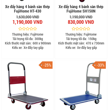
Xe đẩy hàng 4 bánh sàn thép
Xe đẩy hàng 4 bánh sàn thép
FujiHome HT-430
FujiHome SH150N
1,630,000 VNĐ
1,190,000 VNĐ
1,190,000 VNĐ
830,000 VNĐ
Thương hiệu:
FujiHome
Thương hiệu:
FujiHome
Tải trọng tối đa:
300kg
Tải trọng tối đa:
150kg
Kích thước mặt sàn:
600 x 900mm
Kích thước mặt sàn:
470 x 730mm
Kiểu xe:
Xe đẩy tay gấp
Kiểu xe:
Xe đẩy tay gấp
-25%
-33%