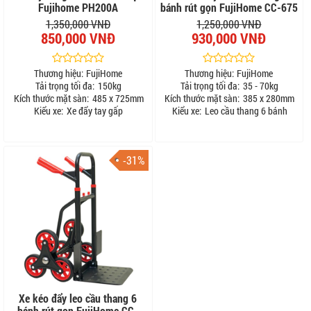
Fujihome PH200A
bánh rút gọn FujiHome CC-675
1,350,000 VNĐ
1,250,000 VNĐ
850,000 VNĐ
930,000 VNĐ
Thương hiệu:
FujiHome
Thương hiệu:
FujiHome
Tải trọng tối đa:
150kg
Tải trọng tối đa:
35 - 70kg
Kích thước mặt sàn:
485 x 725mm
Kích thước mặt sàn:
385 x 280mm
Kiểu xe:
Xe đẩy tay gấp
Kiểu xe:
Leo cầu thang 6 bánh
-31%
Xe kéo đẩy leo cầu thang 6
bánh rút gọn FujiHome CC-