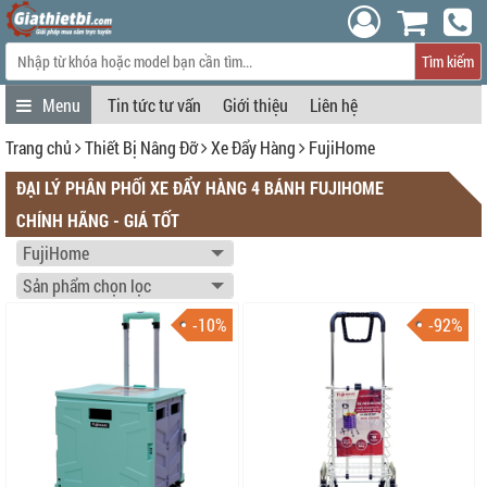
Tìm kiếm
Tin tức tư vấn
Giới thiệu
Liên hệ
Trang chủ
Thiết Bị Nâng Đỡ
Xe Đẩy Hàng
FujiHome
ĐẠI LÝ PHÂN PHỐI XE ĐẨY HÀNG 4 BÁNH FUJIHOME
CHÍNH HÃNG - GIÁ TỐT
-10%
-92%