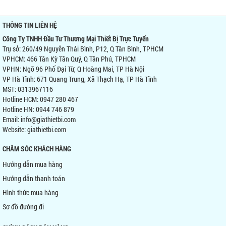
THÔNG TIN LIÊN HỆ
Công Ty TNHH Đầu Tư Thương Mại Thiết Bị Trực Tuyến
Trụ sở: 260/49 Nguyễn Thái Bình, P12, Q Tân Bình, TPHCM
VPHCM: 466 Tân Kỳ Tân Quý, Q Tân Phú, TPHCM
VPHN: Ngõ 96 Phố Đại Từ, Q Hoàng Mai, TP Hà Nội
VP Hà Tĩnh: 671 Quang Trung, Xã Thạch Hạ, TP Hà Tĩnh
MST: 0313967116
Hotline HCM: 0947 280 467
Hotline HN: 0944 746 879
Email: info@giathietbi.com
Website:
giathietbi.com
CHĂM SÓC KHÁCH HÀNG
Hướng dẫn mua hàng
Hướng dẫn thanh toán
Hình thức mua hàng
Sơ đồ đường đi