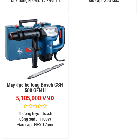
Khả năng khoan:
12 - 40mm
Đầu cặp:
SDS Max
Máy đục bê tông Bosch GSH
500 GEN II
5,105,000 VNĐ
Thương hiệu:
Bosch
Công suất:
1100W
Đầu cặp:
HEX 17mm