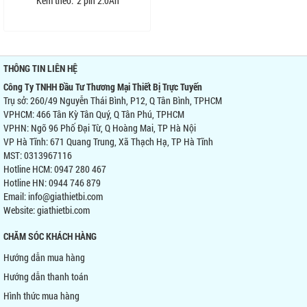
Kèm theo:
2 pin 2.0Ah
THÔNG TIN LIÊN HỆ
Công Ty TNHH Đầu Tư Thương Mại Thiết Bị Trực Tuyến
Trụ sở: 260/49 Nguyễn Thái Bình, P12, Q Tân Bình, TPHCM
VPHCM: 466 Tân Kỳ Tân Quý, Q Tân Phú, TPHCM
VPHN: Ngõ 96 Phố Đại Từ, Q Hoàng Mai, TP Hà Nội
VP Hà Tĩnh: 671 Quang Trung, Xã Thạch Hạ, TP Hà Tĩnh
MST: 0313967116
Hotline HCM: 0947 280 467
Hotline HN: 0944 746 879
Email: info@giathietbi.com
Website:
giathietbi.com
CHĂM SÓC KHÁCH HÀNG
Hướng dẫn mua hàng
Hướng dẫn thanh toán
Hình thức mua hàng