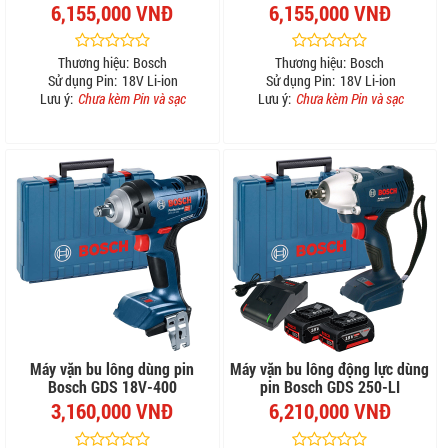
6,155,000 VNĐ
6,155,000 VNĐ
Thương hiệu:
Bosch
Thương hiệu:
Bosch
Sử dụng Pin:
18V Li-ion
Sử dụng Pin:
18V Li-ion
Lưu ý:
Chưa kèm Pin và sạc
Lưu ý:
Chưa kèm Pin và sạc
Máy vặn bu lông dùng pin
Máy vặn bu lông động lực dùng
Bosch GDS 18V-400
pin Bosch GDS 250-LI
3,160,000 VNĐ
6,210,000 VNĐ