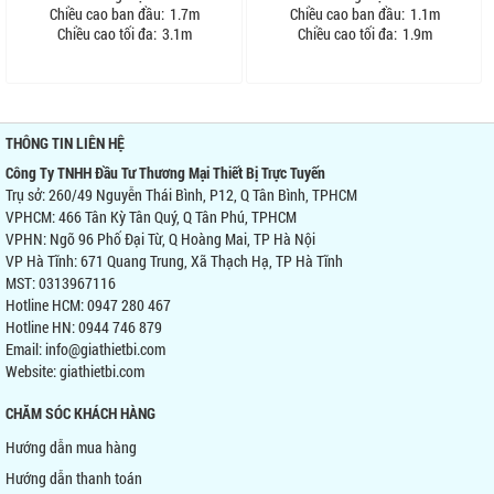
Chiều cao ban đầu:
1.7m
Chiều cao ban đầu:
1.1m
Chiều cao tối đa:
3.1m
Chiều cao tối đa:
1.9m
THÔNG TIN LIÊN HỆ
Công Ty TNHH Đầu Tư Thương Mại Thiết Bị Trực Tuyến
Trụ sở: 260/49 Nguyễn Thái Bình, P12, Q Tân Bình, TPHCM
VPHCM: 466 Tân Kỳ Tân Quý, Q Tân Phú, TPHCM
VPHN: Ngõ 96 Phố Đại Từ, Q Hoàng Mai, TP Hà Nội
VP Hà Tĩnh: 671 Quang Trung, Xã Thạch Hạ, TP Hà Tĩnh
MST: 0313967116
Hotline HCM: 0947 280 467
Hotline HN: 0944 746 879
Email: info@giathietbi.com
Website:
giathietbi.com
CHĂM SÓC KHÁCH HÀNG
Hướng dẫn mua hàng
Hướng dẫn thanh toán