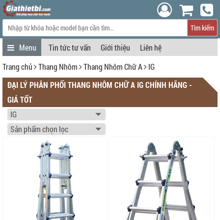
Tìm kiếm
Tin tức tư vấn
Giới thiệu
Liên hệ
Trang chủ
Thang Nhôm
Thang Nhôm Chữ A
IG
ĐẠI LÝ PHÂN PHỐI THANG NHÔM CHỮ A IG CHÍNH HÃNG -
GIÁ TỐT