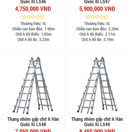
Quốc IG LS46
Quốc IG LS47
4,750,000 VNĐ
5,900,000 VNĐ
Thương hiệu:
IG
Thương hiệu:
IG
Chiều cao ban đầu:
1.96m
Chiều cao ban đầu:
2.26m
Chữ A tối thiểu:
1.83m
Chữ A tối thiểu:
2.11m
Chữ A tối đa:
3.23m
Chữ A tối đa:
3.79m
Thang nhôm gấp chữ A Hàn
Thang nhôm gấp chữ A Hàn
Quốc IG LS48
Quốc IG LS49
7,050,000 VNĐ
8,450,000 VNĐ