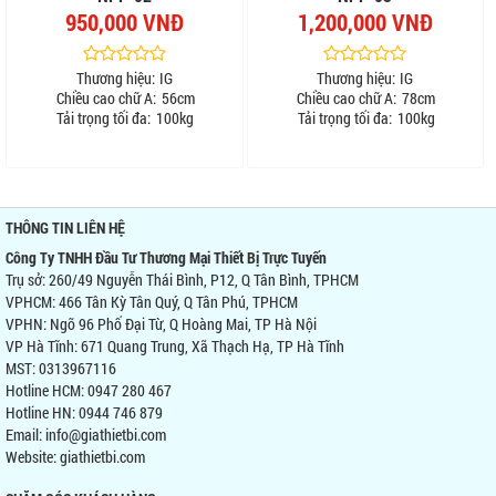
950,000 VNĐ
1,200,000 VNĐ
Thương hiệu:
IG
Thương hiệu:
IG
Chiều cao chữ A:
56cm
Chiều cao chữ A:
78cm
Tải trọng tối đa:
100kg
Tải trọng tối đa:
100kg
THÔNG TIN LIÊN HỆ
Công Ty TNHH Đầu Tư Thương Mại Thiết Bị Trực Tuyến
Trụ sở: 260/49 Nguyễn Thái Bình, P12, Q Tân Bình, TPHCM
VPHCM: 466 Tân Kỳ Tân Quý, Q Tân Phú, TPHCM
VPHN: Ngõ 96 Phố Đại Từ, Q Hoàng Mai, TP Hà Nội
VP Hà Tĩnh: 671 Quang Trung, Xã Thạch Hạ, TP Hà Tĩnh
MST: 0313967116
Hotline HCM: 0947 280 467
Hotline HN: 0944 746 879
Email: info@giathietbi.com
Website:
giathietbi.com