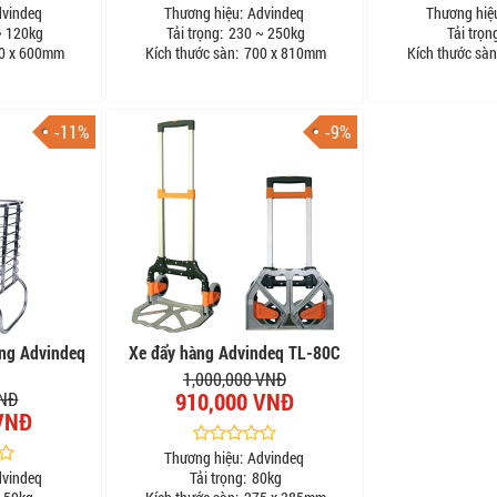
dvindeq
Thương hiệu:
Advindeq
Thương hiệ
 120kg
Tải trọng:
230 ~ 250kg
Tải trọn
0 x 600mm
Kích thước sàn:
700 x 810mm
Kích thước sàn
-11%
-9%
ăng Advindeq
Xe đẩy hàng Advindeq TL-80C
1,000,000 VNĐ
910,000 VNĐ
VNĐ
VNĐ
Thương hiệu:
Advindeq
dvindeq
Tải trọng:
80kg