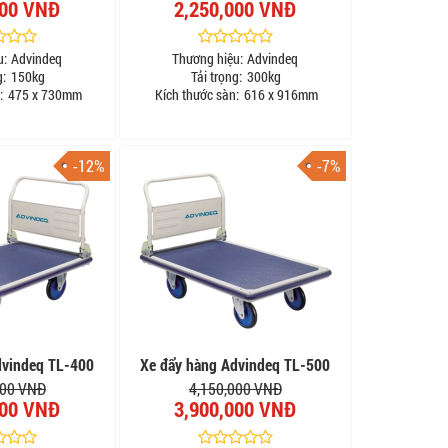
000 VNĐ
2,250,000 VNĐ
u:
Advindeq
Thương hiệu:
Advindeq
g:
150kg
Tải trọng:
300kg
:
475 x 730mm
Kích thước sàn:
616 x 916mm
-12%
-7%
dvindeq TL-400
Xe đẩy hàng Advindeq TL-500
000 VNĐ
4,150,000 VNĐ
000 VNĐ
3,900,000 VNĐ