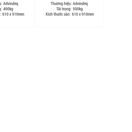
u:
Advindeq
Thương hiệu:
Advindeq
g:
400kg
Tải trọng:
500kg
:
610 x 910mm
Kích thước sàn:
610 x 910mm