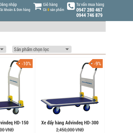
Đăng nhập
Giỏ hàng
Tư vấn mua hàng
0947 280 467
Tài khoản & Đơn hàng
Có
0
sản phẩm
0944 746 879
-10%
-9%
dvindeq HD-150
Xe đẩy hàng Advindeq HD-300
000 VNĐ
2,450,000 VNĐ