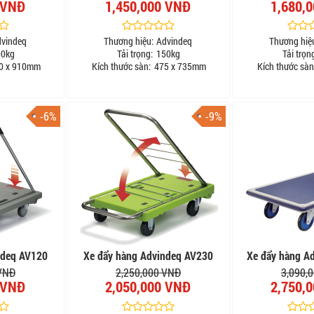
 VNĐ
1,450,000 VNĐ
1,680,
dvindeq
Thương hiệu:
Advindeq
Thương hiệ
0kg
Tải trọng:
150kg
Tải trọn
0 x 910mm
Kích thước sàn:
475 x 735mm
Kích thước sàn
-6%
-9%
ndeq AV120
Xe đẩy hàng Advindeq AV230
Xe đẩy hàng A
 VNĐ
2,250,000 VNĐ
3,090,
 VNĐ
2,050,000 VNĐ
2,750,