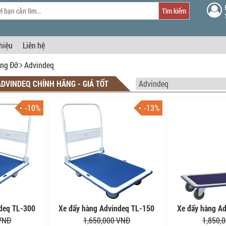
Tìm kiếm
thiệu
Liên hệ
âng Đỡ
Advindeq
ADVINDEQ CHÍNH HÃNG - GIÁ TỐT
-10%
-13%
ndeq TL-300
Xe đẩy hàng Advindeq TL-150
Xe đẩy hàng A
 VNĐ
1,650,000 VNĐ
1,850,