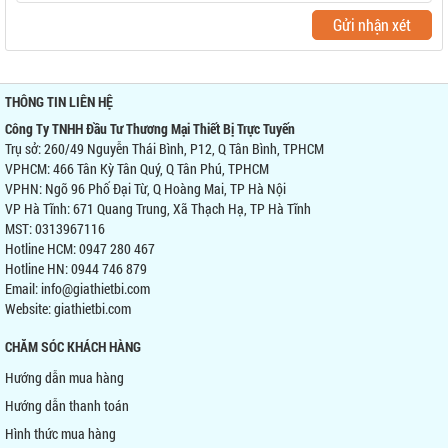
Gửi nhận xét
THÔNG TIN LIÊN HỆ
Công Ty TNHH Đầu Tư Thương Mại Thiết Bị Trực Tuyến
Trụ sở: 260/49 Nguyễn Thái Bình, P12, Q Tân Bình, TPHCM
VPHCM: 466 Tân Kỳ Tân Quý, Q Tân Phú, TPHCM
VPHN: Ngõ 96 Phố Đại Từ, Q Hoàng Mai, TP Hà Nội
VP Hà Tĩnh: 671 Quang Trung, Xã Thạch Hạ, TP Hà Tĩnh
MST: 0313967116
Hotline HCM: 0947 280 467
Hotline HN: 0944 746 879
Email: info@giathietbi.com
Website:
giathietbi.com
CHĂM SÓC KHÁCH HÀNG
Hướng dẫn mua hàng
Hướng dẫn thanh toán
Hình thức mua hàng