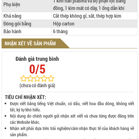
1 kìm hàn plasma và bộ phận lọc bằng
Phụ kiện
đồng, 1 kìm mát có dây, 1 ống dẫn khí
Khả năng
Cắt thép không gỉ, sắt, thép hợp kim
Đóng gói bằng
Hộp carton
Bảo hành
6 tháng
NHẬN XÉT VỀ SẢN PHẨM
Đánh giá trung bình
0/5
(chưa có đánh giá)
TIÊU CHÍ NHẬN XÉT:
Được viết bằng tiếng Việt chuẩn, có dấu, viết hoa đầu dòng, không viết
tắt, ký tự khó hiểu.
Nội dung do chính người gửi nhận xét viết và chưa từng được đăng trên
các Website khác.
Nhận xét phải dựa trên trải nghiệm/cảm nhận thực tế của khách hàng về
sản phẩm.