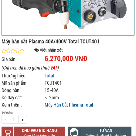
Máy hàn cắt Plasma 40A/400V Total TCUT401
Viết nhận xét
6,270,000 VNĐ
Giá bán:
(Giá trên đã bao gồm thuế
VAT
)
Thương hiệu:
Total
Mã sản phẩm:
TCUT401
Dòng hàn:
15-40A
Độ dày cắt:
≤12mm
Xem thêm:
Máy Hàn Cắt Plasma Total
Số lượng:
-
+
CHO VÀO GIỎ HÀNG
TƯ VẤN