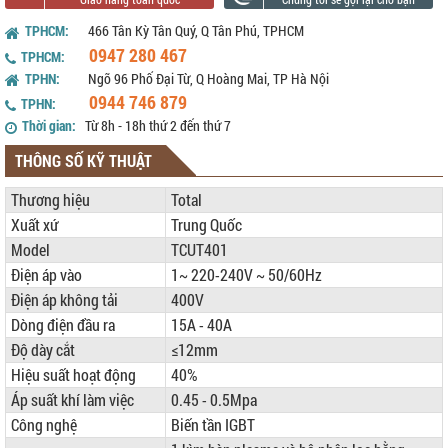
TPHCM:
466 Tân Kỳ Tân Quý, Q Tân Phú, TPHCM
0947 280 467
TPHCM:
TPHN:
Ngõ 96 Phố Đại Từ, Q Hoàng Mai, TP Hà Nội
0944 746 879
TPHN:
Thời gian:
Từ 8h - 18h thứ 2 đến thứ 7
THÔNG SỐ KỸ THUẬT
Thương hiệu
Total
Xuất xứ
Trung Quốc
Model
TCUT401
Điện áp vào
1~ 220-240V ~ 50/60Hz
Điện áp không tải
400V
Dòng điện đầu ra
15A - 40A
Độ dày cắt
≤12mm
Hiệu suất hoạt động
40%
Áp suất khí làm việc
0.45 - 0.5Mpa
Công nghệ
Biến tần IGBT