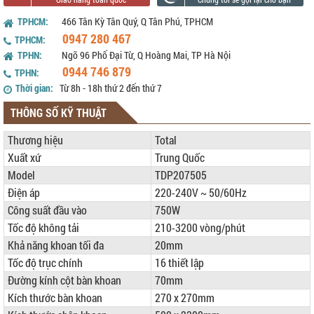
TPHCM:
466 Tân Kỳ Tân Quý, Q Tân Phú, TPHCM
0947 280 467
TPHCM:
TPHN:
Ngõ 96 Phố Đại Từ, Q Hoàng Mai, TP Hà Nội
0944 746 879
TPHN:
Thời gian:
Từ 8h - 18h thứ 2 đến thứ 7
THÔNG SỐ KỸ THUẬT
Thương hiệu
Total
Xuất xứ
Trung Quốc
Model
TDP207505
Điện áp
220-240V ~ 50/60Hz
Công suất đầu vào
750W
Tốc độ không tải
210-3200 vòng/phút
Khả năng khoan tối đa
20mm
Tốc độ trục chính
16 thiết lập
Đường kính cột bàn khoan
70mm
Kích thước bàn khoan
270 x 270mm