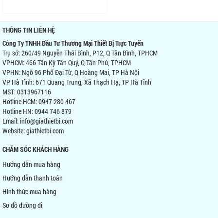
THÔNG TIN LIÊN HỆ
Công Ty TNHH Đầu Tư Thương Mại Thiết Bị Trực Tuyến
Trụ sở: 260/49 Nguyễn Thái Bình, P12, Q Tân Bình, TPHCM
VPHCM: 466 Tân Kỳ Tân Quý, Q Tân Phú, TPHCM
VPHN: Ngõ 96 Phố Đại Từ, Q Hoàng Mai, TP Hà Nội
VP Hà Tĩnh: 671 Quang Trung, Xã Thạch Hạ, TP Hà Tĩnh
MST: 0313967116
Hotline HCM: 0947 280 467
Hotline HN: 0944 746 879
Email: info@giathietbi.com
Website:
giathietbi.com
CHĂM SÓC KHÁCH HÀNG
Hướng dẫn mua hàng
Hướng dẫn thanh toán
Hình thức mua hàng
Sơ đồ đường đi