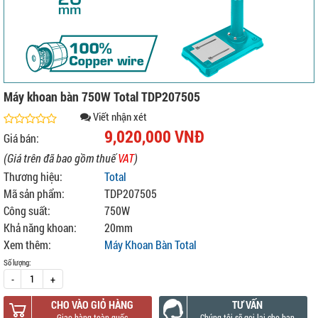
Máy khoan bàn 750W Total TDP207505
Viết nhận xét
9,020,000 VNĐ
Giá bán:
(Giá trên đã bao gồm thuế
VAT
)
Thương hiệu:
Total
Mã sản phẩm:
TDP207505
Công suất:
750W
Khả năng khoan:
20mm
Xem thêm:
Máy Khoan Bàn Total
Số lượng:
-
+
CHO VÀO GIỎ HÀNG
TƯ VẤN