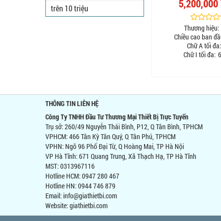
5,200,000
trên 10 triệu
Thương hiệu:
Chiều cao ban đầ
Chữ A tối đa:
Chữ I tối đa:
6
THÔNG TIN LIÊN HỆ
Công Ty TNHH Đầu Tư Thương Mại Thiết Bị Trực Tuyến
Trụ sở: 260/49 Nguyễn Thái Bình, P12, Q Tân Bình, TPHCM
VPHCM: 466 Tân Kỳ Tân Quý, Q Tân Phú, TPHCM
VPHN: Ngõ 96 Phố Đại Từ, Q Hoàng Mai, TP Hà Nội
VP Hà Tĩnh: 671 Quang Trung, Xã Thạch Hạ, TP Hà Tĩnh
MST: 0313967116
Hotline HCM: 0947 280 467
Hotline HN: 0944 746 879
Email: info@giathietbi.com
Website:
giathietbi.com