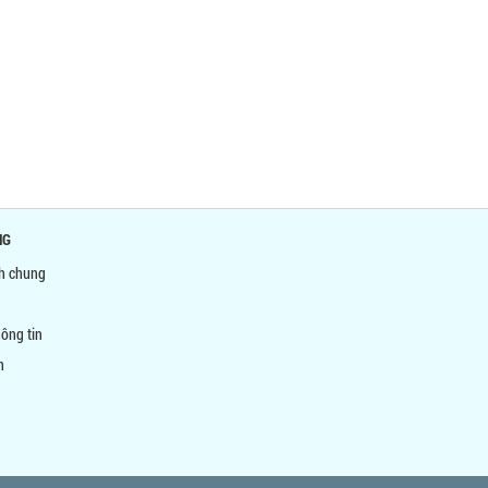
NG
nh chung
ông tin
n