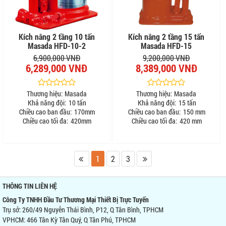
Kích nâng 2 tầng 10 tấn
Kích nâng 2 tầng 15 tấn
Masada HFD-10-2
Masada HFD-15
6,900,000 VNĐ
9,200,000 VNĐ
6,289,000 VNĐ
8,389,000 VNĐ
Thương hiệu:
Masada
Thương hiệu:
Masada
Khả năng đội:
10 tấn
Khả năng đội:
15 tấn
Chiều cao ban đầu:
170mm
Chiều cao ban đầu:
150 mm
Chiều cao tối đa:
420mm
Chiều cao tối đa:
420 mm
1
2
3
THÔNG TIN LIÊN HỆ
Công Ty TNHH Đầu Tư Thương Mại Thiết Bị Trực Tuyến
Trụ sở: 260/49 Nguyễn Thái Bình, P12, Q Tân Bình, TPHCM
VPHCM: 466 Tân Kỳ Tân Quý, Q Tân Phú, TPHCM