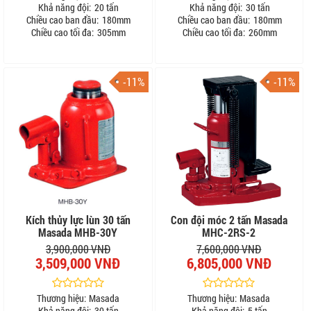
Khả năng đội:
20 tấn
Khả năng đội:
30 tấn
Chiều cao ban đầu:
180mm
Chiều cao ban đầu:
180mm
Chiều cao tối đa:
305mm
Chiều cao tối đa:
260mm
-11%
-11%
Kích thủy lực lùn 30 tấn
Con đội móc 2 tấn Masada
Masada MHB-30Y
MHC-2RS-2
3,900,000 VNĐ
7,600,000 VNĐ
3,509,000 VNĐ
6,805,000 VNĐ
Thương hiệu:
Masada
Thương hiệu:
Masada
Khả năng đội:
30 tấn
Khả năng đội:
5 tấn