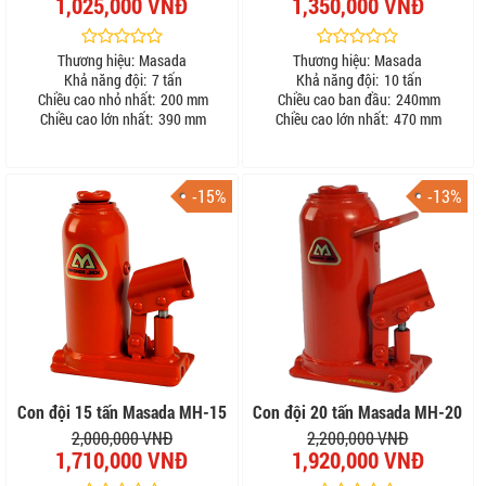
1,025,000 VNĐ
1,350,000 VNĐ
Thương hiệu:
Masada
Thương hiệu:
Masada
Khả năng đội:
7 tấn
Khả năng đội:
10 tấn
Chiều cao nhỏ nhất:
200 mm
Chiều cao ban đầu:
240mm
Chiều cao lớn nhất:
390 mm
Chiều cao lớn nhất:
470 mm
-15%
-13%
Con đội 15 tấn Masada MH-15
Con đội 20 tấn Masada MH-20
2,000,000 VNĐ
2,200,000 VNĐ
1,710,000 VNĐ
1,920,000 VNĐ