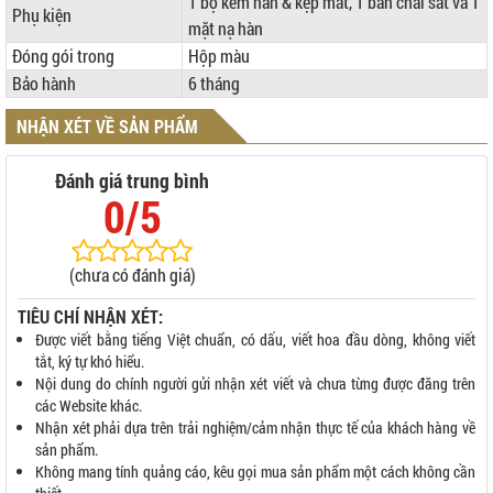
1 bộ kềm hàn & kẹp mát, 1 bàn chải sắt và 1
Phụ kiện
mặt nạ hàn
Đóng gói trong
Hộp màu
Bảo hành
6 tháng
NHẬN XÉT VỀ SẢN PHẨM
Đánh giá trung bình
0/5
(chưa có đánh giá)
TIÊU CHÍ NHẬN XÉT:
Được viết bằng tiếng Việt chuẩn, có dấu, viết hoa đầu dòng, không viết
tắt, ký tự khó hiểu.
Nội dung do chính người gửi nhận xét viết và chưa từng được đăng trên
các Website khác.
Nhận xét phải dựa trên trải nghiệm/cảm nhận thực tế của khách hàng về
sản phẩm.
Không mang tính quảng cáo, kêu gọi mua sản phẩm một cách không cần