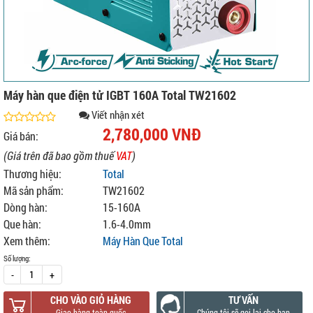
Máy hàn que điện tử IGBT 160A Total TW21602
Viết nhận xét
2,780,000 VNĐ
Giá bán:
(Giá trên đã bao gồm thuế
VAT
)
Thương hiệu:
Total
Mã sản phẩm:
TW21602
Dòng hàn:
15-160A
Que hàn:
1.6-4.0mm
Xem thêm:
Máy Hàn Que Total
Số lượng:
-
+
CHO VÀO GIỎ HÀNG
TƯ VẤN