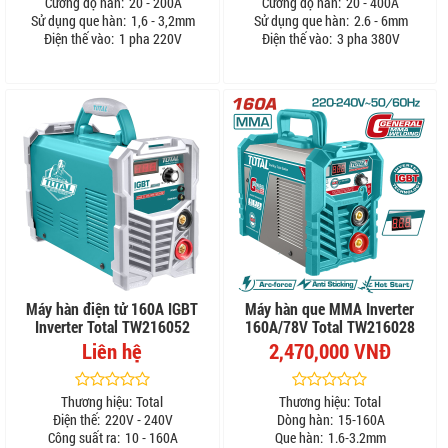
Cường độ hàn:
20 - 200A
Cường độ hàn:
20 - 400A
Sử dụng que hàn:
1,6 - 3,2mm
Sử dụng que hàn:
2.6 - 6mm
Điện thế vào:
1 pha 220V
Điện thế vào:
3 pha 380V
Máy hàn điện tử 160A IGBT
Máy hàn que MMA Inverter
Inverter Total TW216052
160A/78V Total TW216028
Liên hệ
2,470,000 VNĐ
Thương hiệu:
Total
Thương hiệu:
Total
Điện thế:
220V - 240V
Dòng hàn:
15-160A
Công suất ra:
10 - 160A
Que hàn:
1.6-3.2mm