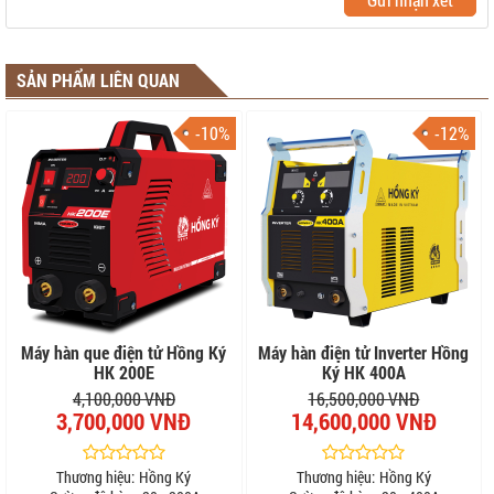
SẢN PHẨM LIÊN QUAN
-10%
-12%
Máy hàn que điện tử Hồng Ký
Máy hàn điện tử Inverter Hồng
HK 200E
Ký HK 400A
4,100,000 VNĐ
16,500,000 VNĐ
3,700,000 VNĐ
14,600,000 VNĐ
Thương hiệu:
Hồng Ký
Thương hiệu:
Hồng Ký