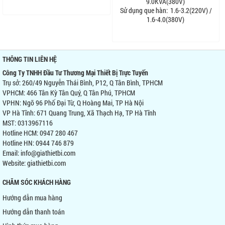
9.0KVA(380V)
Sử dụng que hàn:
1.6-3.2(220V) /
1.6-4.0(380V)
THÔNG TIN LIÊN HỆ
Công Ty TNHH Đầu Tư Thương Mại Thiết Bị Trực Tuyến
Trụ sở: 260/49 Nguyễn Thái Bình, P12, Q Tân Bình, TPHCM
VPHCM: 466 Tân Kỳ Tân Quý, Q Tân Phú, TPHCM
VPHN: Ngõ 96 Phố Đại Từ, Q Hoàng Mai, TP Hà Nội
VP Hà Tĩnh: 671 Quang Trung, Xã Thạch Hạ, TP Hà Tĩnh
MST: 0313967116
Hotline HCM: 0947 280 467
Hotline HN: 0944 746 879
Email: info@giathietbi.com
Website:
giathietbi.com
CHĂM SÓC KHÁCH HÀNG
Hướng dẫn mua hàng
Hướng dẫn thanh toán