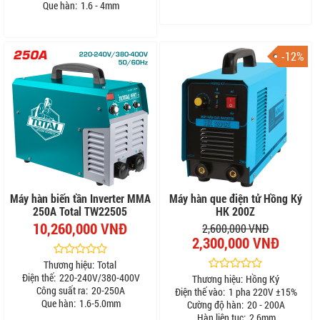
Que hàn:
1.6 - 4mm
-12%
Máy hàn biến tần Inverter MMA
Máy hàn que điện tử Hồng Ký
250A Total TW22505
HK 200Z
10,260,000 VNĐ
2,600,000 VNĐ
2,300,000 VNĐ
Thương hiệu:
Total
Điện thế:
220-240V/380-400V
Thương hiệu:
Hồng Ký
Công suất ra:
20-250A
Điện thế vào:
1 pha 220V ±15%
Que hàn:
1.6-5.0mm
Cường độ hàn:
20 - 200A
Hàn liên tục:
2,6mm