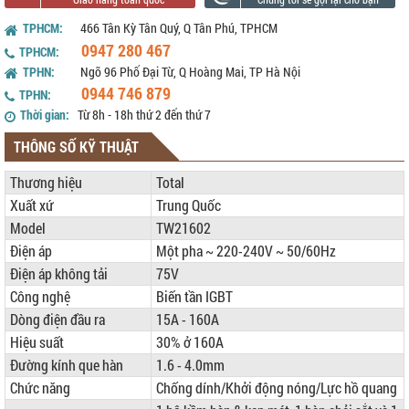
TPHCM:
466 Tân Kỳ Tân Quý, Q Tân Phú, TPHCM
0947 280 467
TPHCM:
TPHN:
Ngõ 96 Phố Đại Từ, Q Hoàng Mai, TP Hà Nội
0944 746 879
TPHN:
Thời gian:
Từ 8h - 18h thứ 2 đến thứ 7
THÔNG SỐ KỸ THUẬT
Thương hiệu
Total
Xuất xứ
Trung Quốc
Model
TW21602
Điện áp
Một pha ~ 220-240V ~ 50/60Hz
Điện áp không tải
75V
Công nghệ
Biến tần IGBT
Dòng điện đầu ra
15A - 160A
Hiệu suất
30% ở 160A
Đường kính que hàn
1.6 - 4.0mm
Chức năng
Chống dính/Khởi động nóng/Lực hồ quang