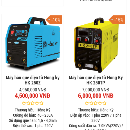
-10%
-15%
Máy hàn que điện tử Hồng ký
Máy hàn que điện tử Hồng Ký
HK 250Z
HK 250TP
4,950,000 VNĐ
7,000,000 VNĐ
4,500,000 VNĐ
6,000,000 VNĐ
Thương hiệu:
Hồng Ký
Thương hiệu:
Hồng Ký
Cường độ hàn:
40 - 250A
Điện áp vào:
1 pha 220V / 1 pha
Sử dụng que hàn:
1,6 - 4,0mm
380V
Điện thế vào:
1 pha 220V
Công suất đầu ra:
7.0KVA(220V) /