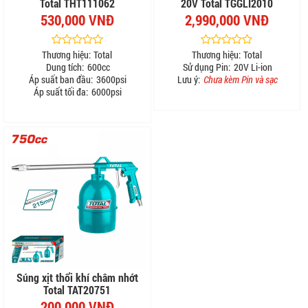
Total THT111062
20V Total TGGLI2010
530,000 VNĐ
2,990,000 VNĐ
Thương hiệu:
Total
Thương hiệu:
Total
Dung tích:
600cc
Sử dụng Pin:
20V Li-ion
Áp suất ban đầu:
3600psi
Lưu ý:
Chưa kèm Pin và sạc
Áp suất tối đa:
6000psi
Súng xịt thổi khí châm nhớt
Total TAT20751
200,000 VNĐ