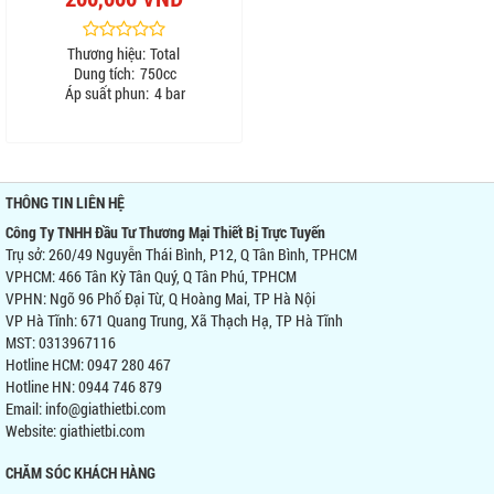
Thương hiệu:
Total
Dung tích:
750cc
Áp suất phun:
4 bar
THÔNG TIN LIÊN HỆ
Công Ty TNHH Đầu Tư Thương Mại Thiết Bị Trực Tuyến
Trụ sở: 260/49 Nguyễn Thái Bình, P12, Q Tân Bình, TPHCM
VPHCM: 466 Tân Kỳ Tân Quý, Q Tân Phú, TPHCM
VPHN: Ngõ 96 Phố Đại Từ, Q Hoàng Mai, TP Hà Nội
VP Hà Tĩnh: 671 Quang Trung, Xã Thạch Hạ, TP Hà Tĩnh
MST: 0313967116
Hotline HCM: 0947 280 467
Hotline HN: 0944 746 879
Email: info@giathietbi.com
Website:
giathietbi.com
CHĂM SÓC KHÁCH HÀNG