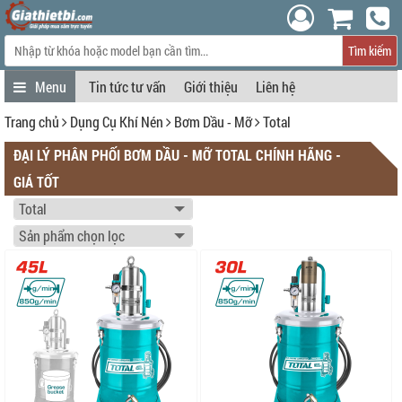
Tìm kiếm
Tin tức tư vấn
Giới thiệu
Liên hệ
Trang chủ
Dụng Cụ Khí Nén
Bơm Dầu - Mỡ
Total
ĐẠI LÝ PHÂN PHỐI BƠM DẦU - MỠ TOTAL CHÍNH HÃNG -
GIÁ TỐT