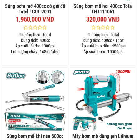
Súng bơm mỡ 400cc có giá đỡ
Súng bơm mỡ hơi 400cc Total
Total TGULI2001
THT111051
1,960,000 VNĐ
320,000 VNĐ
Thương hiệu:
Total
Thương hiệu:
Total
Dung tích:
400cc
Dung tích:
400cc / 14oz
Áp suất tối đa:
4000psi
Áp suất ban đầu:
4500psi
Lưu lượng chảy:
148ml/phút
Áp suất bơm:
10000psi
Súng bơm mỡ khí nén 600cc
Máy bơm mỡ dùng pin Lithium