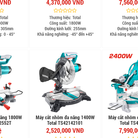
 VNĐ
4,370,000 VNĐ
7,560,
Total
Thương hiệu:
Total
Thương h
800W
Công suất:
1800W
Công suấ
305mm
Đường kính lưỡi:
255mm
Đường kính l
g:
0 - 45°
Khả năng nghiêng:
-45° đến +45°
Khả năng nghiên
năng 1800W
Máy cắt nhôm đa năng 1400W
Máy cắt nhôm 
82552T
Total TS42142101
Total TS
ệ
2,520,000 VNĐ
7,990,