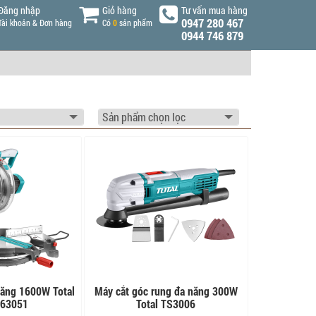
Đăng nhập
Giỏ hàng
Tư vấn mua hàng
0947 280 467
Tài khoản & Đơn hàng
Có
0
sản phẩm
0944 746 879
năng 1600W Total
Máy cắt góc rung đa năng 300W
63051
Total TS3006