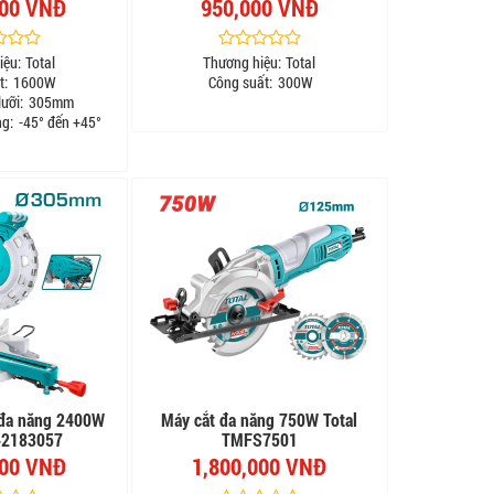
000 VNĐ
950,000 VNĐ
iệu:
Total
Thương hiệu:
Total
t:
1600W
Công suất:
300W
ưỡi:
305mm
g:
-45° đến +45°
đa năng 2400W
Máy cắt đa năng 750W Total
42183057
TMFS7501
000 VNĐ
1,800,000 VNĐ