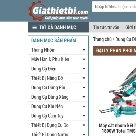
TẤT CẢ DANH MỤC
Tin tức tư vấn
Giới 
Trang chủ
Dụng Cụ Đ
DANH MỤC SẢN PHẨM
Thang Nhôm
ĐẠI LÝ PHÂN PHỐI 
Máy Hàn & Phụ Kiện
Dụng Cụ Điện
Thiết Bị Nâng Đỡ
Dụng Cụ Dùng Pin
Dụng Cụ Dùng Xăng
Dụng Cụ Khí Nén
Dụng Cụ Cầm Tay
Thiết Bị Dụng Cụ Đo
Máy cắt nhôm kết 
1800W Total TM
Thiết Bị Dùng Nước