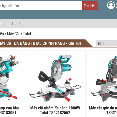
Tìm kiếm
thiệu
Liên hệ
iện
Máy Cắt
Total
MÁY CẮT ĐA NĂNG TOTAL CHÍNH HÃNG - GIÁ TỐT
hợp cưa bàn
Máy cắt nhôm đa năng 1800W
Máy cắt góc đa 
S43183051
Total TS42182552
TS421