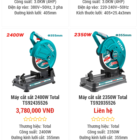
Công suất:
3.0KW (4HP)
Công suất:
3.0KW (4HP)
Điện áp vào:
380V~50Hz, 3 pha
Điện áp vào:
220-240V~50Hz
Đường kính lưỡi:
405mm
Kích thước lưỡi:
405×25.4x3mm
Máy cắt sắt 2400W Total
Máy cắt sắt 2350W Total
TS92435526
TS92035526
3,780,000 VNĐ
Liên hệ
Thương hiệu:
Total
Thương hiệu:
Total
Công suất:
2400W
Công suất:
2350W
Đường kính lưỡi cắt:
355mm
Đường kính lưỡi cắt:
355mm