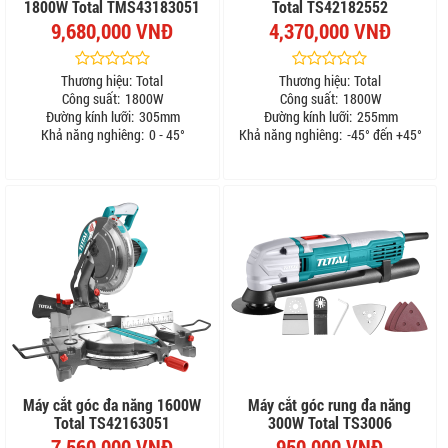
1800W Total TMS43183051
Total TS42182552
9,680,000 VNĐ
4,370,000 VNĐ
Thương hiệu:
Total
Thương hiệu:
Total
Công suất:
1800W
Công suất:
1800W
Đường kính lưỡi:
305mm
Đường kính lưỡi:
255mm
Khả năng nghiêng:
0 - 45°
Khả năng nghiêng:
-45° đến +45°
Máy cắt góc đa năng 1600W
Máy cắt góc rung đa năng
Total TS42163051
300W Total TS3006
7,560,000 VNĐ
950,000 VNĐ