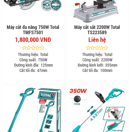
Máy cắt đa năng 750W Total
Máy cắt sắt 2200W Total
TMFS7501
TS223589
1,800,000 VNĐ
Liên hệ
Thương hiệu:
Total
Thương hiệu:
Total
Công suất:
750W
Công suất:
2200W
Đường kính đĩa:
125mm
Đường kình lưỡi:
355mm
Cắt tối đa:
47mm
Cắt tối đa:
100mm