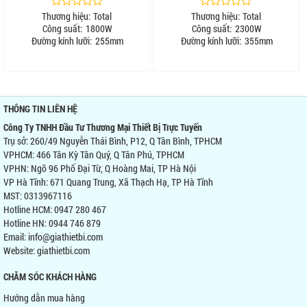
Thương hiệu:
Total
Thương hiệu:
Total
Công suất:
1800W
Công suất:
2300W
Đường kính lưỡi:
255mm
Đường kính lưỡi:
355mm
THÔNG TIN LIÊN HỆ
Công Ty TNHH Đầu Tư Thương Mại Thiết Bị Trực Tuyến
Trụ sở: 260/49 Nguyễn Thái Bình, P12, Q Tân Bình, TPHCM
VPHCM: 466 Tân Kỳ Tân Quý, Q Tân Phú, TPHCM
VPHN: Ngõ 96 Phố Đại Từ, Q Hoàng Mai, TP Hà Nội
VP Hà Tĩnh: 671 Quang Trung, Xã Thạch Hạ, TP Hà Tĩnh
MST: 0313967116
Hotline HCM: 0947 280 467
Hotline HN: 0944 746 879
Email: info@giathietbi.com
Website:
giathietbi.com
CHĂM SÓC KHÁCH HÀNG
Hướng dẫn mua hàng