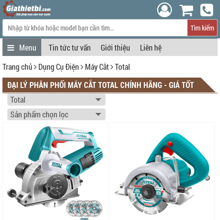
Tìm kiếm
Tin tức tư vấn
Giới thiệu
Liên hệ
Trang chủ
Dụng Cụ Điện
Máy Cắt
Total
ĐẠI LÝ PHÂN PHỐI MÁY CẮT TOTAL CHÍNH HÃNG - GIÁ TỐT