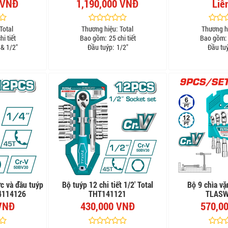
 VNĐ
1,190,000 VNĐ
Liê
Total
Thương hiệu:
Total
Thương h
hi tiết
Bao gồm:
25 chi tiết
Bao gồm:
 & 1/2"
Đầu tuýp:
1/2"
Đầu tu
ực và đầu tuýp
Bộ tuýp 12 chi tiết 1/2' Total
Bộ 9 chìa vặ
14114126
THT141121
TLASW
VNĐ
430,000 VNĐ
570,0