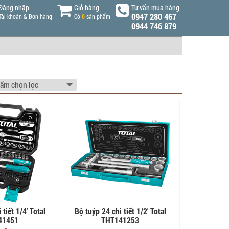
Đăng nhập
Giỏ hàng
Tư vấn mua hàng
0947 280 467
Tài khoản & Đơn hàng
Có
0
sản phẩm
0944 746 879
tiết 1/4' Total
Bộ tuýp 24 chi tiết 1/2' Total
41451
THT141253