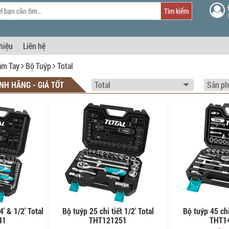
Tìm kiếm
thiệu
Liên hệ
ầm Tay
Bộ Tuýp
Total
NH HÃNG - GIÁ TỐT
4' & 1/2' Total
Bộ tuýp 25 chi tiết 1/2' Total
Bộ tuýp 45 chi 
41
THT121251
THT1