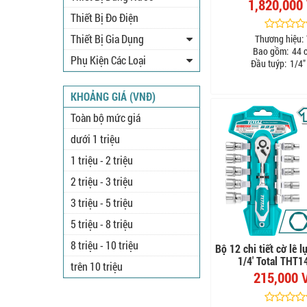
1,820,000
Thiết Bị Đo Điện
Thiết Bị Gia Dụng
Thương hiệu:
Bao gồm:
44 c
Phụ Kiện Các Loại
Đầu tuýp:
1/4"
KHOẢNG GIÁ (VNĐ)
Toàn bộ mức giá
dưới 1 triệu
1 triệu - 2 triệu
2 triệu - 3 triệu
3 triệu - 5 triệu
5 triệu - 8 triệu
8 triệu - 10 triệu
Bộ 12 chi tiết cờ lê l
1/4' Total THT
trên 10 triệu
215,000 