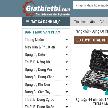
TẤT CẢ DANH MỤC
Tin tức tư vấn
Giới 
Trang chủ
Dụng Cụ C
DANH MỤC SẢN PHẨM
Thang Nhôm
BỘ TUÝP TOTAL CHÍ
Máy Hàn & Phụ Kiện
Dụng Cụ Điện
Thiết Bị Nâng Đỡ
Dụng Cụ Dùng Pin
Dụng Cụ Dùng Xăng
Dụng Cụ Khí Nén
Dụng Cụ Cầm Tay
Thiết Bị Dụng Cụ Đo
Bộ tuýp 44 chi tiết 1/
THT4214
Thiết Bị Dùng Nước