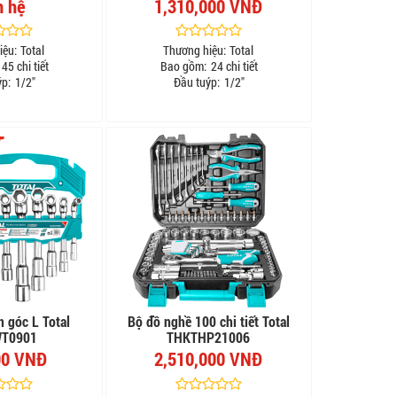
n hệ
1,310,000 VNĐ
iệu:
Total
Thương hiệu:
Total
45 chi tiết
Bao gồm:
24 chi tiết
ýp:
1/2"
Đầu tuýp:
1/2"
n góc L Total
Bộ đồ nghề 100 chi tiết Total
T0901
THKTHP21006
00 VNĐ
2,510,000 VNĐ