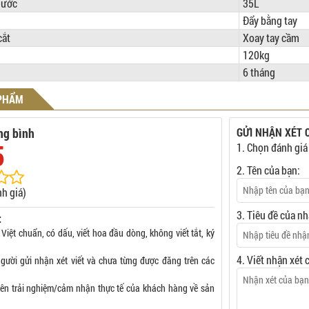
nước
35L
Đẩy bằng tay
cắt
Xoay tay cầm
120kg
6 tháng
 PHẨM
ng bình
GỬI NHẬN XÉT 
5
1. Chọn đánh giá
2. Tên của bạn:
h giá)
3. Tiêu đề của nh
:
 Việt chuẩn, có dấu, viết hoa đầu dòng, không viết tắt, ký
4. Viết nhận xét 
gười gửi nhận xét viết và chưa từng được đăng trên các
rên trải nghiệm/cảm nhận thực tế của khách hàng về sản