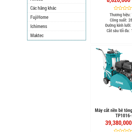
Các hãng khác
Thương hiệu:
FujiHome
Công suất:
2
Đường kính lưỡi:
Ichimens
Cắt sâu tối đa:
Maktec
Máy cắt nền bê tôn
TP1016-
39,380,00