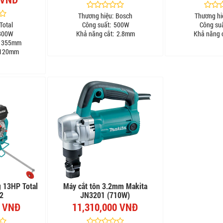
Thương hiệu:
Bosch
Thương hi
Total
Công suất:
500W
Công suấ
800W
Khả năng cắt:
2.8mm
Khả năng c
355mm
120mm
g 13HP Total
Máy cắt tôn 3.2mm Makita
2
JN3201 (710W)
0 VNĐ
11,310,000 VNĐ