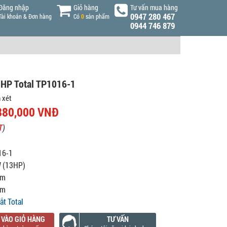
Đăng nhập
Giỏ hàng
Tư vấn mua hàng
0947 280 467
Tài khoản & Đơn hàng
Có
0
sản phẩm
0944 746 879
3HP Total TP1016-1
 xét
380,000 VNĐ
T
)
16-1
 (13HP)
mm
mm
ắt Total
 VÀO GIỎ HÀNG
TƯ VẤN