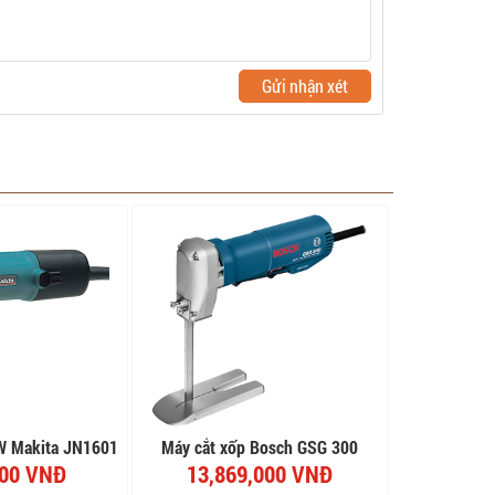
Gửi nhận xét
W Makita JN1601
Máy cắt xốp Bosch GSG 300
000 VNĐ
13,869,000 VNĐ