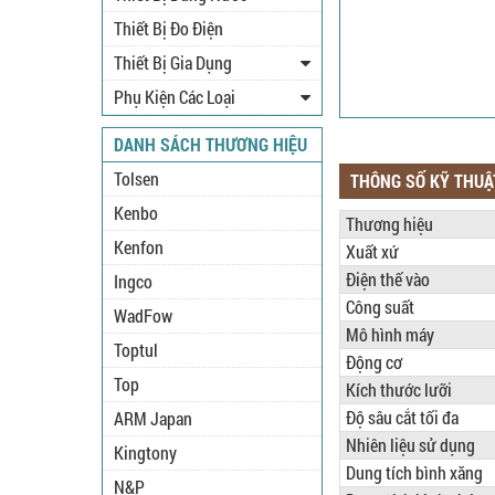
Thiết Bị Đo Điện
Thiết Bị Gia Dụng
Phụ Kiện Các Loại
DANH SÁCH THƯƠNG HIỆU
Tolsen
THÔNG SỐ KỸ THUẬ
Kenbo
Thương hiệu
Kenfon
Xuất xứ
Điện thế vào
Ingco
Công suất
WadFow
Mô hình máy
Toptul
Động cơ
Top
Kích thước lưỡi
Độ sâu cắt tối đa
ARM Japan
Nhiên liệu sử dụng
Kingtony
Dung tích bình xăng
N&P