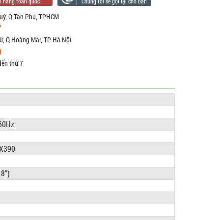
uý, Q Tân Phú, TPHCM
7
ừ, Q Hoàng Mai, TP Hà Nội
9
đến thứ 7
60Hz
GX390
8")