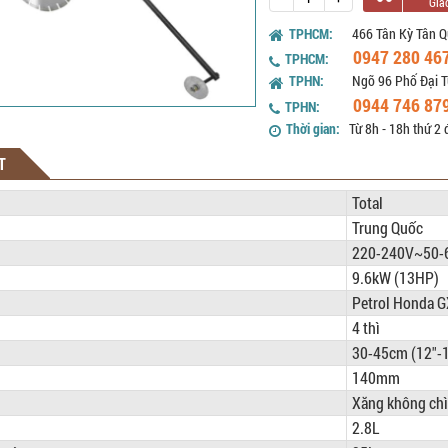
TPHCM:
466 Tân Kỳ Tân Q
0947 280 46
TPHCM:
TPHN:
Ngõ 96 Phố Đại T
0944 746 87
TPHN:
Thời gian:
Từ 8h - 18h thứ 2 
T
Total
Trung Quốc
220-240V~50-
9.6kW (13HP)
Petrol Honda 
4 thì
30-45cm (12"-1
140mm
Xăng không chì
2.8L