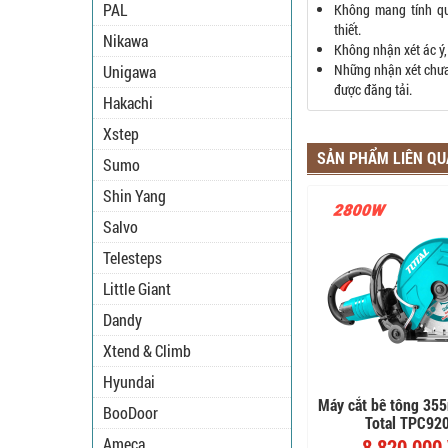
PAL
Không mang tính q
thiết.
Nikawa
Không nhận xét ác ý,
Những nhận xét chưa 
Unigawa
được đăng tải.
Hakachi
Xstep
SẢN PHẨM LIÊN Q
Sumo
Shin Yang
Salvo
Telesteps
Little Giant
Dandy
Xtend & Climb
Hyundai
Máy cắt bê tông 3
BooDoor
Total TPC92
Ameca
8,820,000