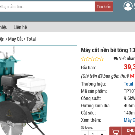
Tìm kiếm
thiệu
Liên hệ
iện
Máy Cắt
Total
Máy cắt nền bê tông 1
Viết nhận
39,
Giá bán:
(Giá trên đã bao gồm thuế
VA
Thương hiệu:
Total
Mã sản phẩm:
TP10
Công suất:
9.6kW
Đường kính đĩa:
405
Cắt sâu:
140
Xem thêm:
Máy C
Số lượng:
CHO
-
+