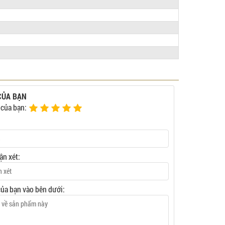
CỦA BẠN
 của bạn:
ận xét:
của bạn vào bên dưới: