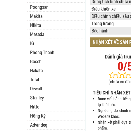
Dung tích bình chứa 
Poongsan
Điều khiển xe
Makita
Điều chỉnh chiều sâu 
Trọng lượng
Nikita
Bảo hành
Masada
NHẬN XÉT VỀ SẢN
IG
Phong Thạnh
Đánh giá tru
Bosch
0/
Nakata
Total
(chưa có đán
Dewalt
TIÊU CHÍ NHẬN XÉT
Stanley
Được viết bằng tiếng
tự khó hiểu.
Nitto
Nội dung do chính n
Hồng Ký
Website khác.
Nhận xét phải dựa t
Advindeq
phẩm.