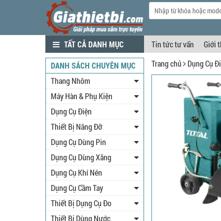
TẤT CẢ DANH MỤC
Tin tức tư vấn
Giới 
Trang chủ
Dụng Cụ Đ
DANH SÁCH CHUYÊN MỤC
Thang Nhôm
Máy Hàn & Phụ Kiện
Dụng Cụ Điện
Thiết Bị Nâng Đỡ
Dụng Cụ Dùng Pin
Dụng Cụ Dùng Xăng
Dụng Cụ Khí Nén
Dụng Cụ Cầm Tay
Thiết Bị Dụng Cụ Đo
Thiết Bị Dùng Nước