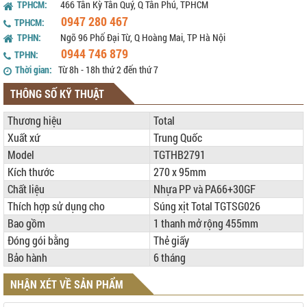
TPHCM:
466 Tân Kỳ Tân Quý, Q Tân Phú, TPHCM
0947 280 467
TPHCM:
TPHN:
Ngõ 96 Phố Đại Từ, Q Hoàng Mai, TP Hà Nội
0944 746 879
TPHN:
Thời gian:
Từ 8h - 18h thứ 2 đến thứ 7
THÔNG SỐ KỸ THUẬT
Thương hiệu
Total
Xuất xứ
Trung Quốc
Model
TGTHB2791
Kích thước
270 x 95mm
Chất liệu
Nhựa PP và PA66+30GF
Thích hợp sử dụng cho
Súng xịt Total TGTSG026
Bao gồm
1 thanh mở rộng 455mm
Đóng gói bằng
Thẻ giấy
Bảo hành
6 tháng
NHẬN XÉT VỀ SẢN PHẨM