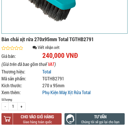
Bàn chải xịt rửa 270x95mm Total TGTHB2791
Viết nhận xét
240,000 VNĐ
Giá bán:
(Giá trên đã bao gồm thuế
VAT
)
Thương hiệu:
Total
Mã sản phẩm:
TGTHB2791
Kích thước:
270 x 95mm
Xem thêm:
Phụ Kiện Máy Xịt Rửa Total
Số lượng:
-
+
CHO VÀO GIỎ HÀNG
TƯ VẤN