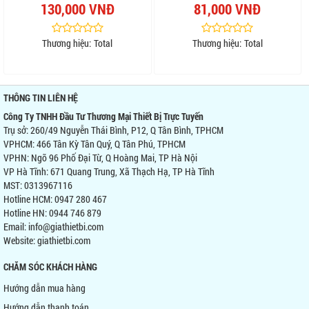
130,000 VNĐ
81,000 VNĐ
Thương hiệu:
Total
Thương hiệu:
Total
THÔNG TIN LIÊN HỆ
Công Ty TNHH Đầu Tư Thương Mại Thiết Bị Trực Tuyến
Trụ sở: 260/49 Nguyễn Thái Bình, P12, Q Tân Bình, TPHCM
VPHCM: 466 Tân Kỳ Tân Quý, Q Tân Phú, TPHCM
VPHN: Ngõ 96 Phố Đại Từ, Q Hoàng Mai, TP Hà Nội
VP Hà Tĩnh: 671 Quang Trung, Xã Thạch Hạ, TP Hà Tĩnh
MST: 0313967116
Hotline HCM: 0947 280 467
Hotline HN: 0944 746 879
Email: info@giathietbi.com
Website:
giathietbi.com
CHĂM SÓC KHÁCH HÀNG
Hướng dẫn mua hàng
Hướng dẫn thanh toán