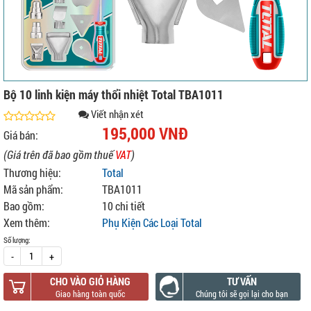
Bộ 10 linh kiện máy thổi nhiệt Total TBA1011
Viết nhận xét
195,000 VNĐ
Giá bán:
(Giá trên đã bao gồm thuế
VAT
)
Thương hiệu:
Total
Mã sản phẩm:
TBA1011
Bao gồm:
10 chi tiết
Xem thêm:
Phụ Kiện Các Loại Total
Số lượng:
-
+
CHO VÀO GIỎ HÀNG
TƯ VẤN