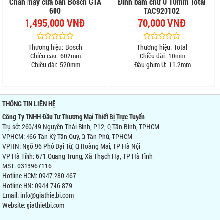
Chân máy cưa bàn Bosch GTA
Đinh bấm chữ U 10mm Total
600
TAC920102
1,495,000 VNĐ
70,000 VNĐ
Thương hiệu:
Bosch
Thương hiệu:
Total
Chiều cao:
602mm
Chiều dài:
10mm
Chiều dài:
520mm
Đầu ghim U:
11.2mm
THÔNG TIN LIÊN HỆ
Công Ty TNHH Đầu Tư Thương Mại Thiết Bị Trực Tuyến
Trụ sở: 260/49 Nguyễn Thái Bình, P12, Q Tân Bình, TPHCM
VPHCM: 466 Tân Kỳ Tân Quý, Q Tân Phú, TPHCM
VPHN: Ngõ 96 Phố Đại Từ, Q Hoàng Mai, TP Hà Nội
VP Hà Tĩnh: 671 Quang Trung, Xã Thạch Hạ, TP Hà Tĩnh
MST: 0313967116
Hotline HCM: 0947 280 467
Hotline HN: 0944 746 879
Email: info@giathietbi.com
Website:
giathietbi.com