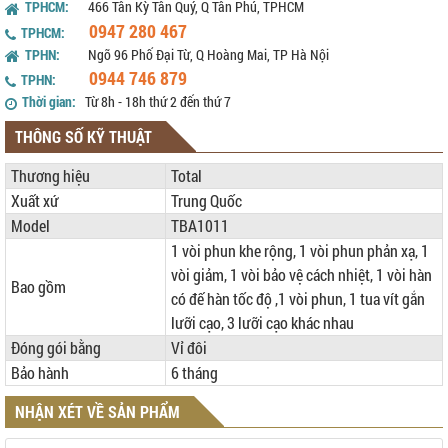
TPHCM:
466 Tân Kỳ Tân Quý, Q Tân Phú, TPHCM
0947 280 467
TPHCM:
TPHN:
Ngõ 96 Phố Đại Từ, Q Hoàng Mai, TP Hà Nội
0944 746 879
TPHN:
Thời gian:
Từ 8h - 18h thứ 2 đến thứ 7
THÔNG SỐ KỸ THUẬT
Thương hiệu
Total
Xuất xứ
Trung Quốc
Model
TBA1011
1 vòi phun khe rộng, 1 vòi phun phản xạ, 1
vòi giảm, 1 vòi bảo vệ cách nhiệt, 1 vòi hàn
Bao gồm
có đế hàn tốc độ ,1 vòi phun, 1 tua vít gắn
lưỡi cạo, 3 lưỡi cạo khác nhau
Đóng gói bằng
Vỉ đôi
Bảo hành
6 tháng
NHẬN XÉT VỀ SẢN PHẨM