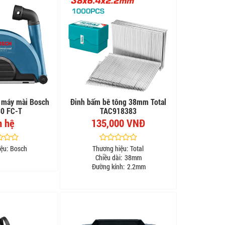
i máy mài Bosch
Đinh bấm bê tông 38mm Total
0 FC-T
TAC918383
n hệ
135,000 VNĐ
ệu:
Bosch
Thương hiệu:
Total
Chiều dài:
38mm
Đường kính:
2.2mm