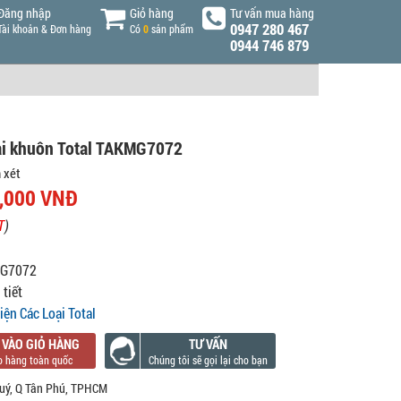
Đăng nhập
Giỏ hàng
Tư vấn mua hàng
0947 280 467
Tài khoản & Đơn hàng
Có
0
sản phẩm
0944 746 879
ài khuôn Total TAKMG7072
 xét
,000 VNĐ
T
)
G7072
 tiết
iện Các Loại Total
 VÀO GIỎ HÀNG
TƯ VẤN
uý, Q Tân Phú, TPHCM