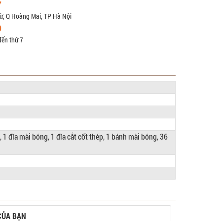
7
ừ, Q Hoàng Mai, TP Hà Nội
9
đến thứ 7
o, 1 đĩa mài bóng, 1 đĩa cắt cốt thép, 1 bánh mài bóng, 36
CỦA BẠN