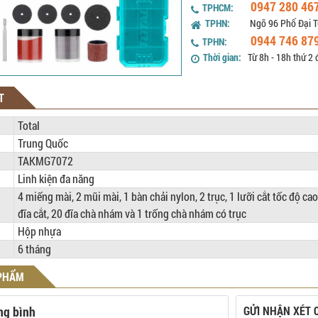
0947 280 46
TPHCM:
TPHN:
Ngõ 96 Phố Đại T
0944 746 87
TPHN:
Thời gian:
Từ 8h - 18h thứ 2 
T
Total
Trung Quốc
TAKMG7072
Linh kiện đa năng
4 miếng mài, 2 mũi mài, 1 bàn chải nylon, 2 trục, 1 lưỡi cắt tốc độ ca
đĩa cắt, 20 đĩa chà nhám và 1 trống chà nhám có trục
Hộp nhựa
6 tháng
 PHẨM
ng bình
GỬI NHẬN XÉT 