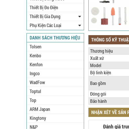
Thiết Bị Đo Điện
Thiết Bị Gia Dụng
Phụ Kiện Các Loại
DANH SÁCH THƯƠNG HIỆU
THÔNG SỐ KỸ THUẬ
Tolsen
Thương hiệu
Kenbo
Xuất xứ
Kenfon
Model
Bộ linh kiện
Ingco
WadFow
Bao gồm
Toptul
Đóng gói
Top
Bảo hành
ARM Japan
NHẬN XÉT VỀ SẢN
Kingtony
Đánh giá tru
N&P