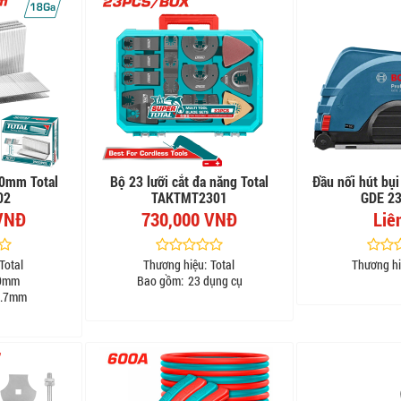
40mm Total
Bộ 23 lưỡi cắt đa năng Total
Đầu nối hút bụ
02
TAKTMT2301
GDE 23
VNĐ
730,000 VNĐ
Liê
Total
Thương hiệu:
Total
Thương hi
0mm
Bao gồm:
23 dụng cụ
.7mm