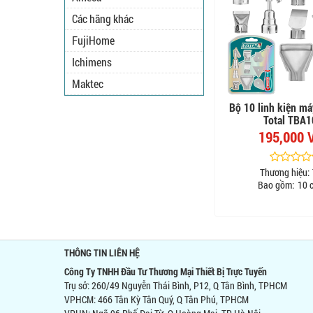
Các hãng khác
FujiHome
Ichimens
Maktec
Bộ 10 linh kiện má
Total TBA
195,000 
Thương hiệu:
Bao gồm:
10 c
THÔNG TIN LIÊN HỆ
Công Ty TNHH Đầu Tư Thương Mại Thiết Bị Trực Tuyến
Trụ sở: 260/49 Nguyễn Thái Bình, P12, Q Tân Bình, TPHCM
VPHCM: 466 Tân Kỳ Tân Quý, Q Tân Phú, TPHCM