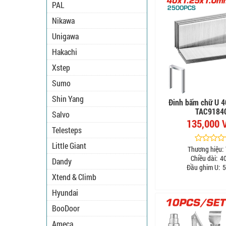
PAL
Nikawa
Unigawa
Hakachi
Xstep
Sumo
Shin Yang
Đinh bấm chữ U 
TAC9184
Salvo
135,000 
Telesteps
Little Giant
Thương hiệu:
Chiều dài:
4
Dandy
Đầu ghim U:
5
Xtend & Climb
Hyundai
BooDoor
Ameca