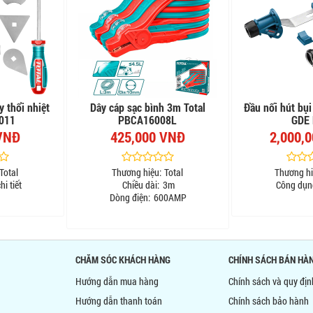
y thổi nhiệt
Dây cáp sạc bình 3m Total
Đầu nối hút bụ
1011
PBCA16008L
GDE
VNĐ
425,000 VNĐ
2,000,
Total
Thương hiệu:
Total
Thương hi
hi tiết
Chiều dài:
3m
Công dụn
Dòng điện:
600AMP
CHĂM SÓC KHÁCH HÀNG
CHÍNH SÁCH BÁN HÀ
Hướng dẫn mua hàng
Chính sách và quy đị
Hướng dẫn thanh toán
Chính sách bảo hành