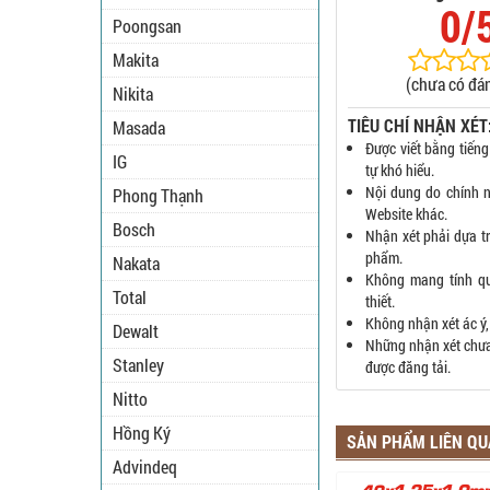
0/
Poongsan
Makita
(chưa có đán
Nikita
TIÊU CHÍ NHẬN XÉT
Masada
Được viết bằng tiếng
IG
tự khó hiểu.
Nội dung do chính n
Phong Thạnh
Website khác.
Bosch
Nhận xét phải dựa t
phẩm.
Nakata
Không mang tính q
Total
thiết.
Không nhận xét ác ý,
Dewalt
Những nhận xét chưa 
Stanley
được đăng tải.
Nitto
Hồng Ký
SẢN PHẨM LIÊN Q
Advindeq