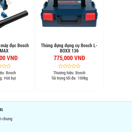
i máy đục Bosch
Thùng đựng dụng cụ Bosch L-
 MAX
BOXX 136
000 VNĐ
775,000 VNĐ
ệu:
Bosch
Thương hiệu:
Bosch
g:
Hút bụi
Tải trọng tối đa:
100kg
NG
nh chung