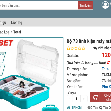
Tìm kiếm
thiệu
Liên hệ
ác Loại
Total
Bộ 73 linh kiện máy m
Viết nhận
120
Giá bán:
(Giá trên đã bao gồm thuế
VA
Thương hiệu:
Total
Mã sản phẩm:
TAKM
Bao gồm:
73 chi
Xem thêm:
Phụ K
Số lượng:
CHO
-
+
TPHCM:
466 Tân Kỳ Tân Q