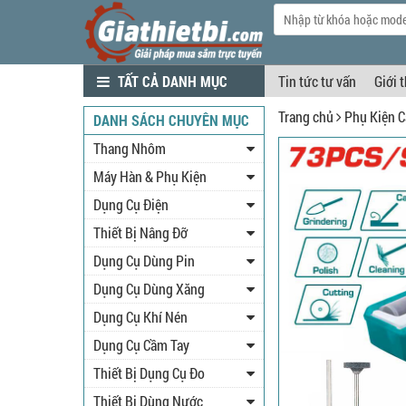
TẤT CẢ DANH MỤC
Tin tức tư vấn
Giới 
Trang chủ
Phụ Kiện C
DANH SÁCH CHUYÊN MỤC
Thang Nhôm
Máy Hàn & Phụ Kiện
Dụng Cụ Điện
Thiết Bị Nâng Đỡ
Dụng Cụ Dùng Pin
Dụng Cụ Dùng Xăng
Dụng Cụ Khí Nén
Dụng Cụ Cầm Tay
Thiết Bị Dụng Cụ Đo
Thiết Bị Dùng Nước