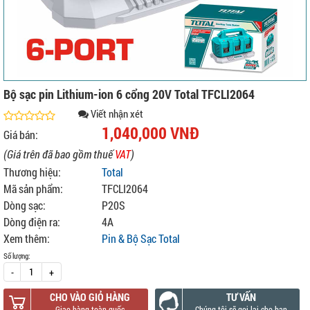
Bộ sạc pin Lithium-ion 6 cổng 20V Total TFCLI2064
Viết nhận xét
1,040,000 VNĐ
Giá bán:
(Giá trên đã bao gồm thuế
VAT
)
Thương hiệu:
Total
Mã sản phẩm:
TFCLI2064
Dòng sạc:
P20S
Dòng điện ra:
4A
Xem thêm:
Pin & Bộ Sạc Total
Số lượng:
-
+
CHO VÀO GIỎ HÀNG
TƯ VẤN