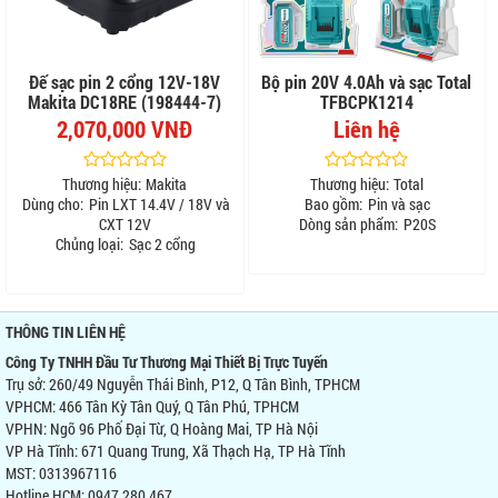
Đế sạc pin 2 cổng 12V-18V
Bộ pin 20V 4.0Ah và sạc Total
Makita DC18RE (198444-7)
TFBCPK1214
2,070,000 VNĐ
Liên hệ
Thương hiệu:
Makita
Thương hiệu:
Total
Dùng cho:
Pin LXT 14.4V / 18V và
Bao gồm:
Pin và sạc
CXT 12V
Dòng sản phẩm:
P20S
Chủng loại:
Sạc 2 cổng
THÔNG TIN LIÊN HỆ
Công Ty TNHH Đầu Tư Thương Mại Thiết Bị Trực Tuyến
Trụ sở: 260/49 Nguyễn Thái Bình, P12, Q Tân Bình, TPHCM
VPHCM: 466 Tân Kỳ Tân Quý, Q Tân Phú, TPHCM
VPHN: Ngõ 96 Phố Đại Từ, Q Hoàng Mai, TP Hà Nội
VP Hà Tĩnh: 671 Quang Trung, Xã Thạch Hạ, TP Hà Tĩnh
MST: 0313967116
Hotline HCM: 0947 280 467