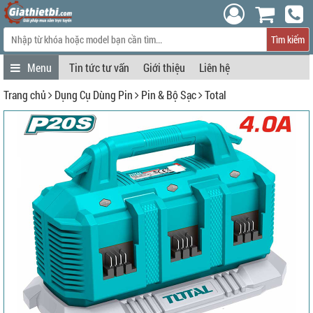
Tìm kiếm
Tin tức tư vấn
Giới thiệu
Liên hệ
Trang chủ
Dụng Cụ Dùng Pin
Pin & Bộ Sạc
Total