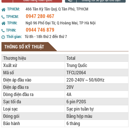
TPHCM:
466 Tân Kỳ Tân Quý, Q Tân Phú, TPHCM
0947 280 467
TPHCM:
TPHN:
Ngõ 96 Phố Đại Từ, Q Hoàng Mai, TP Hà Nội
0944 746 879
TPHN:
Thời gian:
Từ 8h - 18h thứ 2 đến thứ 7
THÔNG SỐ KỸ THUẬT
Thương hiệu
Total
Xuất xứ
Trung Quốc
Mã số
TFCLI2064
Điện áp đầu vào
220-240V ~ 50/60Hz
Điện áp đầu ra
20V
Dòng điện đầu ra
4A
Sạc tối đa
6 pin P20S
Loại sạc
Sạc pin tuần tự
Đóng gói
Bằng hộp màu
Bảo hành
6 tháng