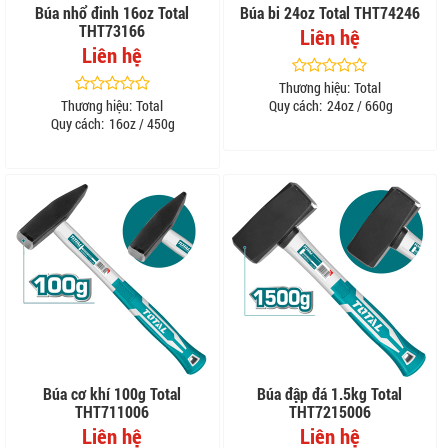
Búa nhổ đinh 16oz Total
Búa bi 24oz Total THT74246
THT73166
Liên hệ
Liên hệ
Thương hiệu:
Total
Thương hiệu:
Total
Quy cách:
24oz / 660g
Quy cách:
16oz / 450g
Búa cơ khí 100g Total
Búa đập đá 1.5kg Total
THT711006
THT7215006
Liên hệ
Liên hệ