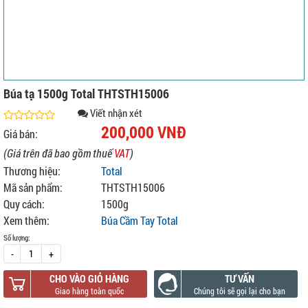
Búa tạ 1500g Total THTSTH15006
Viết nhận xét
200,000 VNĐ
Giá bán:
(Giá trên đã bao gồm thuế
VAT
)
Thương hiệu:
Total
Mã sản phẩm:
THTSTH15006
Quy cách:
1500g
Xem thêm:
Búa Cầm Tay Total
Số lượng:
-
+
CHO VÀO GIỎ HÀNG
TƯ VẤN