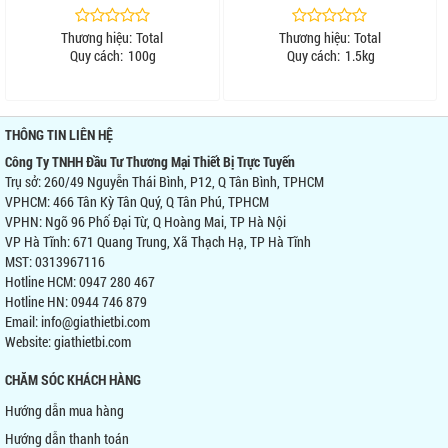
Thương hiệu:
Total
Thương hiệu:
Total
Quy cách:
100g
Quy cách:
1.5kg
THÔNG TIN LIÊN HỆ
Công Ty TNHH Đầu Tư Thương Mại Thiết Bị Trực Tuyến
Trụ sở: 260/49 Nguyễn Thái Bình, P12, Q Tân Bình, TPHCM
VPHCM: 466 Tân Kỳ Tân Quý, Q Tân Phú, TPHCM
VPHN: Ngõ 96 Phố Đại Từ, Q Hoàng Mai, TP Hà Nội
VP Hà Tĩnh: 671 Quang Trung, Xã Thạch Hạ, TP Hà Tĩnh
MST: 0313967116
Hotline HCM: 0947 280 467
Hotline HN: 0944 746 879
Email: info@giathietbi.com
Website:
giathietbi.com
CHĂM SÓC KHÁCH HÀNG
Hướng dẫn mua hàng
Hướng dẫn thanh toán