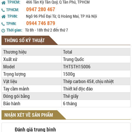
TPHCM:
466 Tân Kỳ Tân Quý, Q Tân Phú, TPHCM
0947 280 467
TPHCM:
TPHN:
Ngõ 96 Phố Đại Từ, Q Hoàng Mai, TP Hà Nội
0944 746 879
TPHN:
Thời gian:
Từ 8h - 18h thứ 2 đến thứ 7
THÔNG SỐ KỸ THUẬT
Thương hiệu
Total
Xuất xứ
Trung Quốc
Model
THTSTH15006
Trọng lượng
1500g
Vật liệu
Thép carbon 45#, chịu nhiệt
Tay cầm mảnh
Thiết kế độc đáo
Đóng gói bằng
Thẻ giấy
Bảo hành
6 tháng
NHẬN XÉT VỀ SẢN PHẨM
Đánh giá trung bình