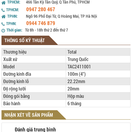
TPHCM:
466 Tân Kỳ Tân Quý, Q Tân Phú, TPHCM
0947 280 467
TPHCM:
TPHN:
Ngõ 96 Phố Đại Từ, Q Hoàng Mai, TP Hà Nội
0944 746 879
TPHN:
Thời gian:
Từ 8h - 18h thứ 2 đến thứ 7
THÔNG SỐ KỸ THUẬT
Thương hiệu
Total
Xuất xứ
Trung Quốc
Model
TAC2411001
Đường kính đĩa
100m (4")
Đường kính lỗ
22.22mm
Độ rộng lưỡi
20mm
Đóng gói bằng
Hộp màu
Bảo hành
6 tháng
NHẬN XÉT VỀ SẢN PHẨM
Đánh giá trung bình