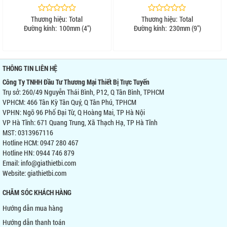
Thương hiệu:
Total
Thương hiệu:
Total
Đường kính:
100mm (4")
Đường kính:
230mm (9")
THÔNG TIN LIÊN HỆ
Công Ty TNHH Đầu Tư Thương Mại Thiết Bị Trực Tuyến
Trụ sở: 260/49 Nguyễn Thái Bình, P12, Q Tân Bình, TPHCM
VPHCM: 466 Tân Kỳ Tân Quý, Q Tân Phú, TPHCM
VPHN: Ngõ 96 Phố Đại Từ, Q Hoàng Mai, TP Hà Nội
VP Hà Tĩnh: 671 Quang Trung, Xã Thạch Hạ, TP Hà Tĩnh
MST: 0313967116
Hotline HCM: 0947 280 467
Hotline HN: 0944 746 879
Email: info@giathietbi.com
Website:
giathietbi.com
CHĂM SÓC KHÁCH HÀNG
Hướng dẫn mua hàng
Hướng dẫn thanh toán