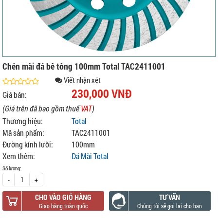
Chén mài đá bê tông 100mm Total TAC2411001
Viết nhận xét
230,000 VNĐ
Giá bán:
(Giá trên đã bao gồm thuế
VAT
)
Thương hiệu:
Total
Mã sản phẩm:
TAC2411001
Đường kính lưỡi:
100mm
Xem thêm:
Đá Mài Total
Số lượng:
-
+
CHO VÀO GIỎ HÀNG
TƯ VẤN