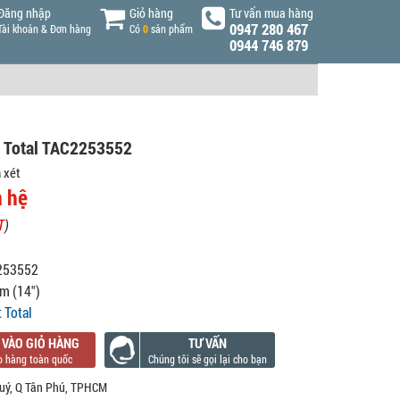
Đăng nhập
Giỏ hàng
Tư vấn mua hàng
0947 280 467
Tài khoản & Đơn hàng
Có
0
sản phẩm
0944 746 879
m Total TAC2253552
 xét
n hệ
T
)
253552
m (14")
 Total
 VÀO GIỎ HÀNG
TƯ VẤN
uý, Q Tân Phú, TPHCM