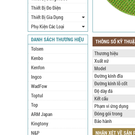
Thiết Bị Đo Điện
Thiết Bị Gia Dụng
Phụ Kiện Các Loại
DANH SÁCH THƯƠNG HIỆU
THÔNG SỐ KỸ THUẬ
Tolsen
Thương hiệu
Kenbo
Xuất xứ
Kenfon
Model
Đường kính đĩa
Ingco
Đường kính lỗ cốt
WadFow
Độ dày đá
Toptul
Kết cấu
Top
Phạm vi ứng dụng
Đóng gói trong
ARM Japan
Bảo hành
Kingtony
N&P
NHẬN XÉT VỀ SẢN