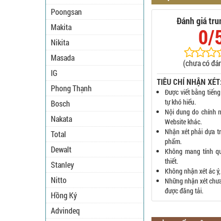
Poongsan
Đánh giá tru
Makita
0/
Nikita
Masada
(chưa có đán
IG
TIÊU CHÍ NHẬN XÉT
Phong Thạnh
Được viết bằng tiếng
tự khó hiểu.
Bosch
Nội dung do chính n
Nakata
Website khác.
Nhận xét phải dựa t
Total
phẩm.
Dewalt
Không mang tính q
thiết.
Stanley
Không nhận xét ác ý,
Nitto
Những nhận xét chưa 
được đăng tải.
Hồng Ký
Advindeq