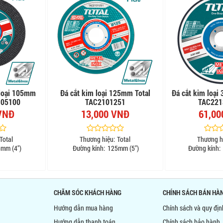
 loại 105mm
Đá cắt kim loại 125mm Total
Đá cắt kim loại
105100
TAC2101251
TAC221
VNĐ
13,000 VNĐ
61,00
Total
Thương hiệu:
Total
Thương h
mm (4")
Đường kính:
125mm (5")
Đường kính:
CHĂM SÓC KHÁCH HÀNG
CHÍNH SÁCH BÁN HÀ
Hướng dẫn mua hàng
Chính sách và quy đị
Hướng dẫn thanh toán
Chính sách bảo hành