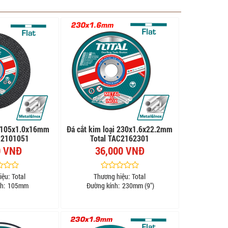
i 105x1.0x16mm
Đá cắt kim loại 230x1.6x22.2mm
C2101051
Total TAC2162301
0 VNĐ
36,000 VNĐ
iệu:
Total
Thương hiệu:
Total
h:
105mm
Đường kính:
230mm (9")