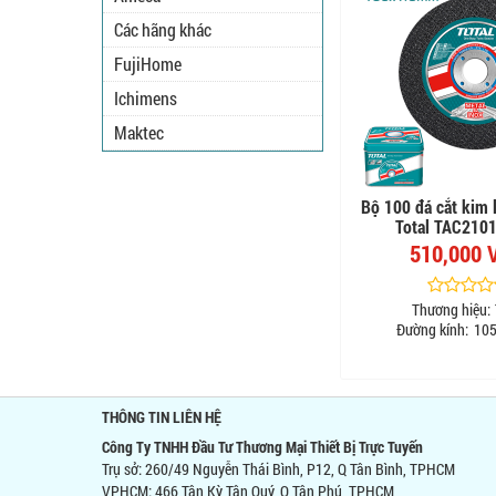
Các hãng khác
FujiHome
Ichimens
Maktec
Bộ 100 đá cắt kim
Total TAC210
510,000 
Thương hiệu:
Đường kính:
105
THÔNG TIN LIÊN HỆ
Công Ty TNHH Đầu Tư Thương Mại Thiết Bị Trực Tuyến
Trụ sở: 260/49 Nguyễn Thái Bình, P12, Q Tân Bình, TPHCM
VPHCM: 466 Tân Kỳ Tân Quý, Q Tân Phú, TPHCM