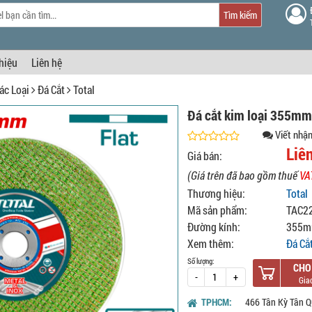
Tìm kiếm
thiệu
Liên hệ
ác Loại
Đá Cắt
Total
Đá cắt kim loại 355m
Viết nhận
Liê
Giá bán:
(Giá trên đã bao gồm thuế
VA
Thương hiệu:
Total
Mã sản phẩm:
TAC2
Đường kính:
355m
Xem thêm:
Đá Cắt
Số lượng:
CHO
-
+
TPHCM:
466 Tân Kỳ Tân Q