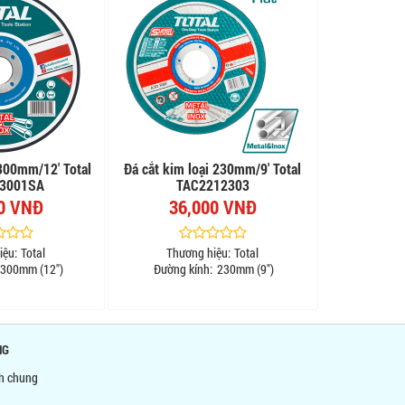
 300mm/12' Total
Đá cắt kim loại 230mm/9' Total
3001SA
TAC2212303
0 VNĐ
36,000 VNĐ
iệu:
Total
Thương hiệu:
Total
300mm (12")
Đường kính:
230mm (9")
NG
nh chung