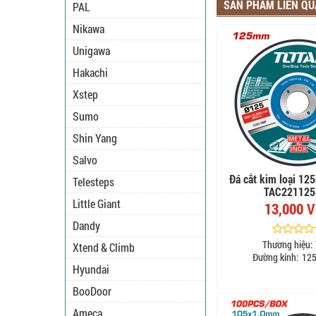
SẢN PHẨM LIÊN Q
PAL
Nikawa
Unigawa
Hakachi
Xstep
Sumo
Shin Yang
Salvo
Đá cắt kim loại 12
Telesteps
TAC22112
Little Giant
13,000 
Dandy
Thương hiệu:
Xtend & Climb
Đường kính:
125
Hyundai
BooDoor
Ameca