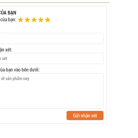
CỦA BẠN
 của bạn:
ận xét:
của bạn vào bên dưới:
Gửi nhận xét