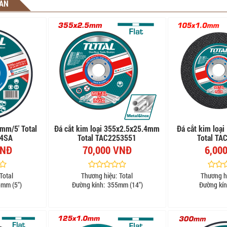
UAN
5mm/5' Total
Đá cắt kim loại 355x2.5x25.4mm
Đá cắt kim loạ
54SA
Total TAC2253551
Total TA
VNĐ
70,000 VNĐ
6,00
Total
Thương hiệu:
Total
Thương h
mm (5")
Đường kính:
355mm (14")
Đường kín