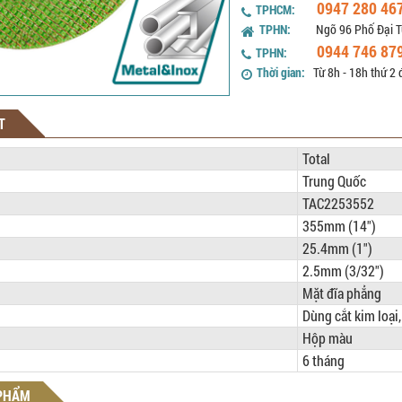
0947 280 46
TPHCM:
TPHN:
Ngõ 96 Phố Đại T
0944 746 87
TPHN:
Thời gian:
Từ 8h - 18h thứ 2 
T
Total
Trung Quốc
TAC2253552
355mm (14")
25.4mm (1")
2.5mm (3/32")
Mặt đĩa phẳng
Dùng cắt kim loại,
Hộp màu
6 tháng
 PHẨM