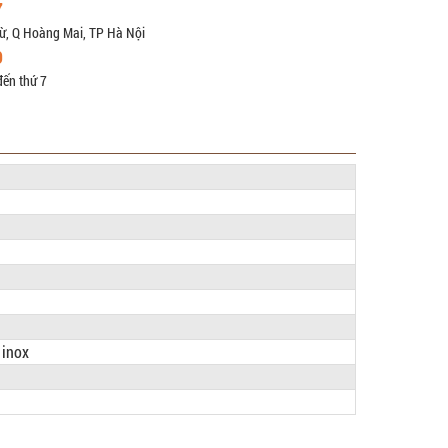
7
ừ, Q Hoàng Mai, TP Hà Nội
9
đến thứ 7
 inox