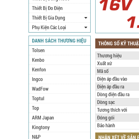
Thiết Bị Đo Điện
Thiết Bị Gia Dụng
Phụ Kiện Các Loại
DANH SÁCH THƯƠNG HIỆU
THÔNG SỐ KỸ THUẬ
Tolsen
Thương hiệu
Kenbo
Xuất xứ
Kenfon
Mã số
Điện áp đầu vào
Ingco
Điện áp đầu ra
WadFow
Dòng điện đầu ra
Toptul
Dòng sạc
Top
Tương thích với
ARM Japan
Đóng gói
Bảo hành
Kingtony
N&P
NHẬN XÉT VỀ SẢN