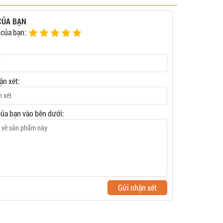
CỦA BẠN
 của bạn:
ận xét:
của bạn vào bên dưới:
Gửi nhận xét