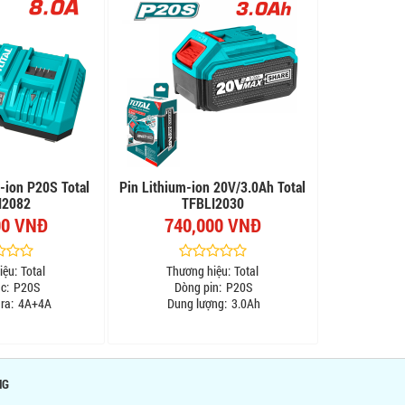
-ion P20S Total
Pin Lithium-ion 20V/3.0Ah Total
I2082
TFBLI2030
00 VNĐ
740,000 VNĐ
iệu:
Total
Thương hiệu:
Total
c:
P20S
Dòng pin:
P20S
ra:
4A+4A
Dung lượng:
3.0Ah
NG