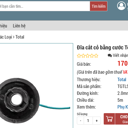
Tìm kiếm
thiệu
Liên hệ
ác Loại
Total
Đĩa cắt cỏ bằng cước 
Viết nhận
170
Giá bán:
(Giá trên đã bao gồm thuế
VA
Thương hiệu:
Total
Mã sản phẩm:
TGTL
Đường kính:
2.0m
Chiều dài:
5m
Xem thêm:
Phụ K
Số lượng:
CHO
-
+