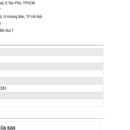
uý, Q Tân Phú, TPHCM
7
ừ, Q Hoàng Mai, TP Hà Nội
9
đến thứ 7
5381
CỦA BẠN