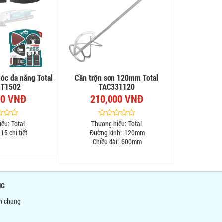
góc đa năng Total
Cần trộn sơn 120mm Total
T1502
TAC331120
00 VNĐ
210,000 VNĐ
iệu:
Total
Thương hiệu:
Total
15 chi tiết
Đường kính:
120mm
Chiều dài:
600mm
NG
nh chung