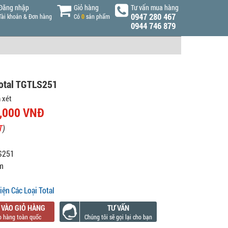
Đăng nhập
Giỏ hàng
Tư vấn mua hàng
0947 280 467
Tài khoản & Đơn hàng
Có
0
sản phẩm
0944 746 879
Total TGTLS251
 xét
,000 VNĐ
T
)
S251
m
iện Các Loại Total
 VÀO GIỎ HÀNG
TƯ VẤN