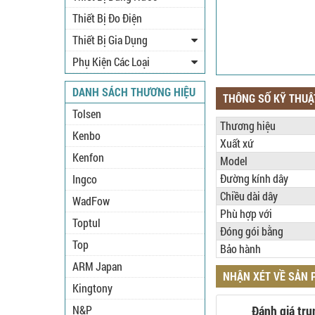
Thiết Bị Đo Điện
Thiết Bị Gia Dụng
Phụ Kiện Các Loại
DANH SÁCH THƯƠNG HIỆU
THÔNG SỐ KỸ THUẬ
Tolsen
Thương hiệu
Kenbo
Xuất xứ
Kenfon
Model
Đường kính dây
Ingco
Chiều dài dây
WadFow
Phù hợp với
Toptul
Đóng gói bằng
Top
Bảo hành
ARM Japan
NHẬN XÉT VỀ SẢN
Kingtony
N&P
Đánh giá tru