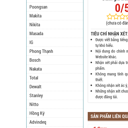
0/
Poongsan
Makita
(chưa có đán
Nikita
Masada
TIÊU CHÍ NHẬN XÉT
Được viết bằng tiếng
IG
tự khó hiểu.
Phong Thạnh
Nội dung do chính n
Website khác.
Bosch
Nhận xét phải dựa t
phẩm.
Nakata
Không mang tính q
Total
thiết.
Không nhận xét ác ý,
Dewalt
Những nhận xét chưa 
Stanley
được đăng tải.
Nitto
Hồng Ký
SẢN PHẨM LIÊN Q
Advindeq