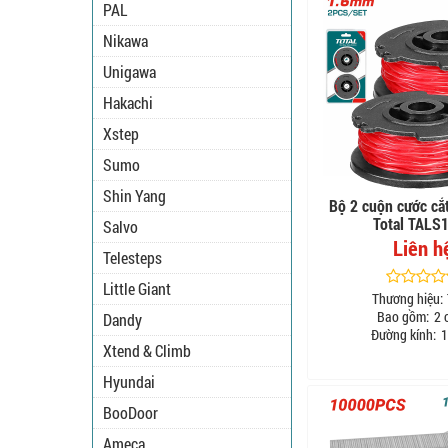
PAL
Nikawa
Unigawa
Hakachi
Xstep
Sumo
Shin Yang
Bộ 2 cuộn cước cắ
Total TALS
Salvo
Liên h
Telesteps
Little Giant
Thương hiệu:
Bao gồm:
2 
Dandy
Đường kính:
1
Xtend & Climb
Hyundai
BooDoor
Ameca