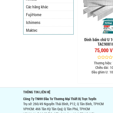
Các hãng khác
FujiHome
Ichimens
Maktec
Đinh bấm chữ U 
TAC9081
75,000 
Thương hiệu:
Chiều dài:
1
Đầu ghim U:
10
THÔNG TIN LIÊN HỆ
Công Ty TNHH Đầu Tư Thương Mại Thiết Bị Trực Tuyến
Trụ sở: 260/49 Nguyễn Thái Bình, P12, Q Tân Bình, TPHCM
VPHCM: 466 Tân Kỳ Tân Quý, Q Tân Phú, TPHCM