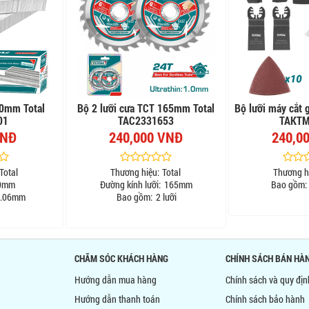
10mm Total
Bộ 2 lưỡi cưa TCT 165mm Total
Bộ lưỡi máy cắt 
01
TAC2331653
TAKTM
VNĐ
240,000 VNĐ
240,0
Total
Thương hiệu:
Total
Thương h
0mm
Đường kính lưỡi:
165mm
Bao gồm:
.06mm
Bao gồm:
2 lưỡi
CHĂM SÓC KHÁCH HÀNG
CHÍNH SÁCH BÁN HÀ
Hướng dẫn mua hàng
Chính sách và quy đị
Hướng dẫn thanh toán
Chính sách bảo hành