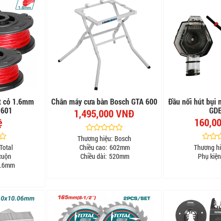
t cỏ 1.6mm
Chân máy cưa bàn Bosch GTA 600
Đầu nối hút bụi
1601
GDE
1,495,000 VNĐ
ệ
160,0
Thương hiệu:
Bosch
Total
Chiều cao:
602mm
Thương hi
cuộn
Chiều dài:
520mm
Phụ kiện
.6mm