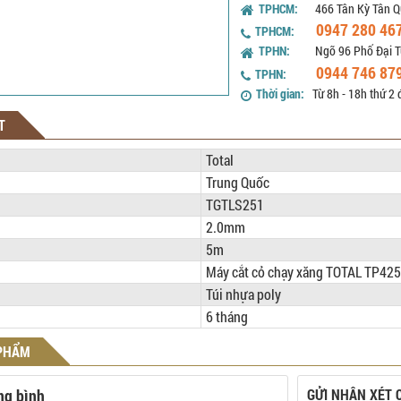
TPHCM:
466 Tân Kỳ Tân Q
0947 280 46
TPHCM:
TPHN:
Ngõ 96 Phố Đại T
0944 746 87
TPHN:
Thời gian:
Từ 8h - 18h thứ 2 
T
Total
Trung Quốc
TGTLS251
2.0mm
5m
Máy cắt cỏ chạy xăng TOTAL TP42
Túi nhựa poly
6 tháng
 PHẨM
ng bình
GỬI NHẬN XÉT 