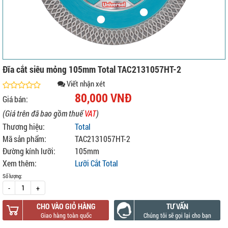
Đĩa cắt siêu mỏng 105mm Total TAC2131057HT-2
Viết nhận xét
80,000 VNĐ
Giá bán:
(Giá trên đã bao gồm thuế
VAT
)
Thương hiệu:
Total
Mã sản phẩm:
TAC2131057HT-2
Đường kính lưỡi:
105mm
Xem thêm:
Lưỡi Cắt Total
Số lượng:
-
+
CHO VÀO GIỎ HÀNG
TƯ VẤN