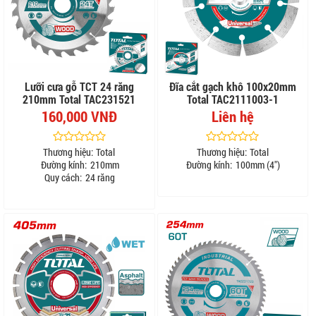
Lưỡi cưa gỗ TCT 24 răng
Đĩa cắt gạch khô 100x20mm
210mm Total TAC231521
Total TAC2111003-1
160,000 VNĐ
Liên hệ
Thương hiệu:
Total
Thương hiệu:
Total
Đường kính:
210mm
Đường kính:
100mm (4")
Quy cách:
24 răng