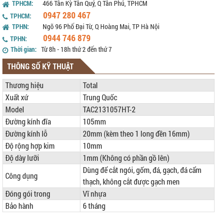
TPHCM:
466 Tân Kỳ Tân Quý, Q Tân Phú, TPHCM
0947 280 467
TPHCM:
TPHN:
Ngõ 96 Phố Đại Từ, Q Hoàng Mai, TP Hà Nội
0944 746 879
TPHN:
Thời gian:
Từ 8h - 18h thứ 2 đến thứ 7
THÔNG SỐ KỸ THUẬT
Thương hiệu
Total
Xuất xứ
Trung Quốc
Model
TAC2131057HT-2
Đường kính đĩa
105mm
Đường kính lỗ
20mm (kèm theo 1 long đền 16mm)
Độ rộng hợp kim
10mm
Độ dày lưỡi
1mm (Không có phần gồ lên)
Dùng để cắt ngói, gốm, đá, gạch, đá cẩm
Công dụng
thạch, không cắt được gạch men
Đóng gói trong
Vĩ nhựa
Bảo hành
6 tháng