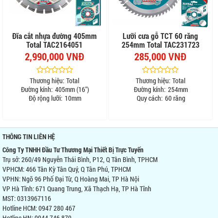
Đĩa cắt nhựa đường 405mm
Lưỡi cưa gỗ TCT 60 răng
Total TAC2164051
254mm Total TAC231723
2,990,000 VNĐ
285,000 VNĐ
Thương hiệu:
Total
Thương hiệu:
Total
Đường kính:
405mm (16")
Đường kính:
254mm
Độ rộng lưỡi:
10mm
Quy cách:
60 răng
THÔNG TIN LIÊN HỆ
Công Ty TNHH Đầu Tư Thương Mại Thiết Bị Trực Tuyến
Trụ sở: 260/49 Nguyễn Thái Bình, P12, Q Tân Bình, TPHCM
VPHCM: 466 Tân Kỳ Tân Quý, Q Tân Phú, TPHCM
VPHN: Ngõ 96 Phố Đại Từ, Q Hoàng Mai, TP Hà Nội
VP Hà Tĩnh: 671 Quang Trung, Xã Thạch Hạ, TP Hà Tĩnh
MST: 0313967116
Hotline HCM: 0947 280 467
Hotline HN: 0944 746 879