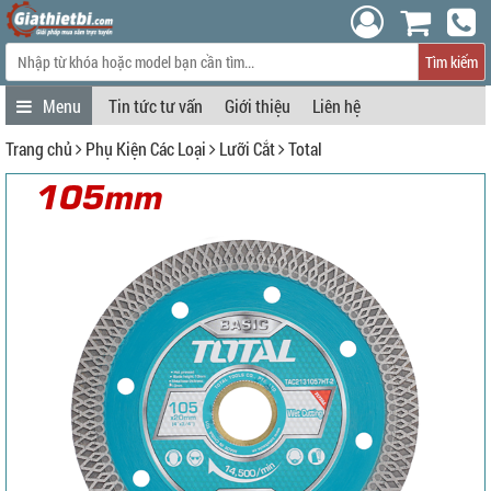
Tìm kiếm
Tin tức tư vấn
Giới thiệu
Liên hệ
Trang chủ
Phụ Kiện Các Loại
Lưỡi Cắt
Total